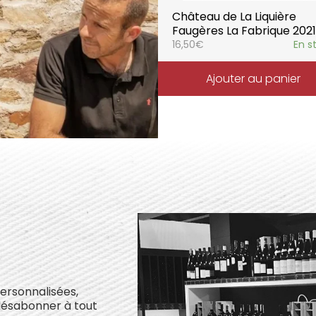
Château de La Liquière
Faugères La Fabrique 2021
16,50
€
En s
Ajouter au panier
personnalisées,
désabonner à tout