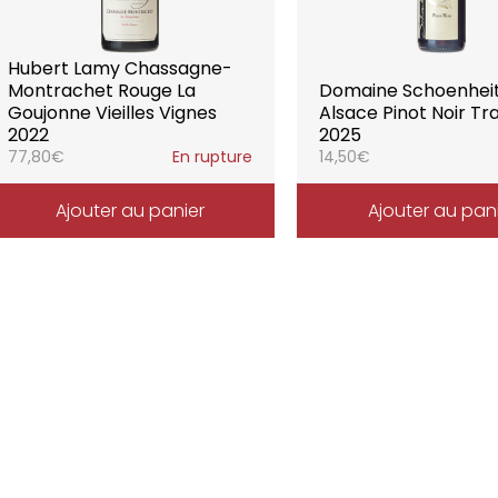
Hubert Lamy Chassagne-
Montrachet Rouge La
Domaine Schoenhei
Goujonne Vieilles Vignes
Alsace Pinot Noir Tra
2022
2025
77,80
€
En rupture
14,50
€
Ajouter au panier
Ajouter au pan