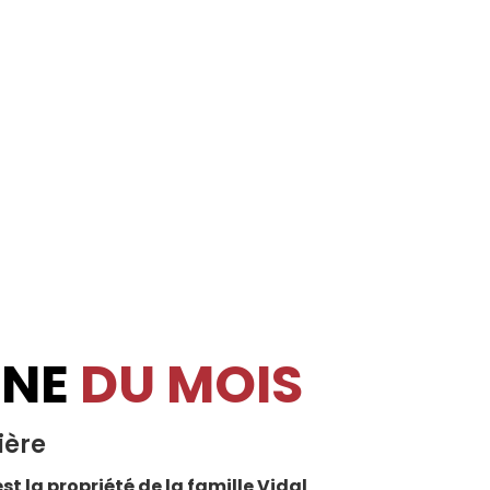
INE
DU MOIS
ière
st la propriété de la famille Vidal