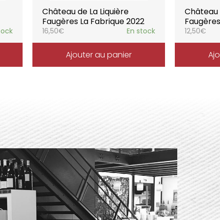
Château de La Liquière
Château d
Faugères La Fabrique 2022
Faugères
tock
16,50
€
En stock
12,50
€
Ajouter au panier
Ajo