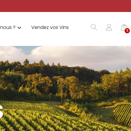
nous ?
Vendez vos Vins
0
S