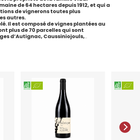
maine de 64 hectares depuis 1912, et qui a
tions de vignerons toutes plus
es autres.
lé. Il est composé de vignes plantées au
sont plus de 70 parcelles qui sont
ages d’Autignac, Caussiniojouls,
u nord de l’aire de l’Appellation. La grande
 sols de schistes, font face au sud, à la
la Liquière est agriculture biologique
e le premier millésime certifié du domaine.
 conformes : pratiques respectueuses de
vigne, vendanges manuelles, vinifications
ivies.
teau de la Liquière est adaptée à chaque
chaque moment de la vie, elle reflète
l’expression du terroir.