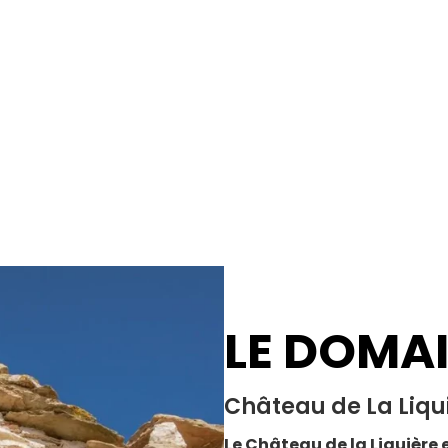
LE DOMA
Château de La Liqu
Le Château de la Liquière e