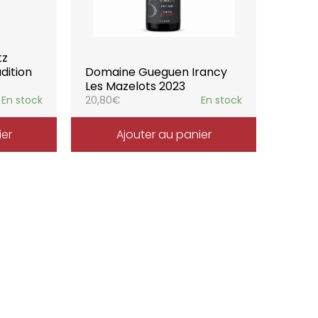
tz
dition
Domaine Gueguen Irancy
Les Mazelots 2023
En stock
20,80
€
En stock
ier
Ajouter au panier