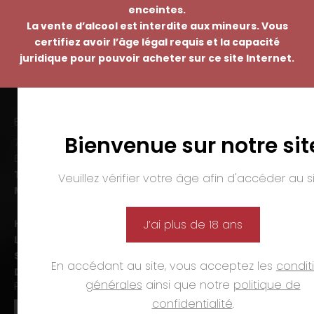
enceintes.
La vente d’alcool est interdite aux mineurs. Vous
certifiez avoir l’âge légal requis et la capacité
juridique pour pouvoir acheter sur ce site Internet.
EMMANUEL NASTI
Bienvenue sur notre sit
7 avenue Pierre Pflimlin – ZAC Espale
BP 20055 – 68391 SAUSHEIM Cedex
Tél. :
03 89 46 50 35
Veuillez vérifier votre âge afin d'accéder au si
Mail :
contact@nasti.vin
Horaires d’ouverture :
J’ai plus de 18 ans
Lun-ven. :
09h00-12h00 et 14h00-19h00
Sam. :
09h00-12h00 et 14h00-18h00
En accédant au site, vous acceptez les
condit
Dim. et jours fériés :
fermé
générales
ainsi que notre
politique de
PAIEMENTS
confidentialité
.