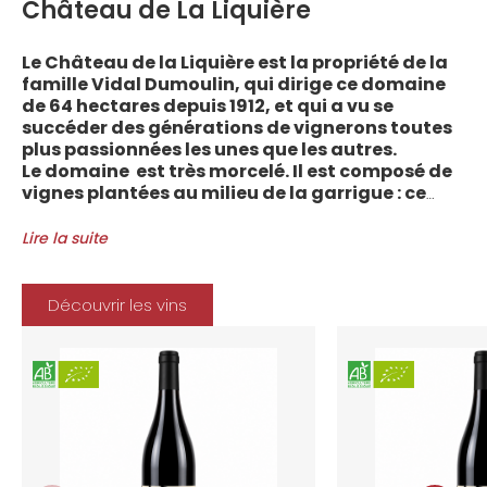
Château de La Liquière
Le Château de la Liquière est la propriété de la
famille Vidal Dumoulin, qui dirige ce domaine
de 64 hectares depuis 1912, et qui a vu se
succéder des générations de vignerons toutes
plus passionnées les unes que les autres.
Le domaine est très morcelé. Il est composé de
vignes plantées au milieu de la garrigue : ce
sont plus de 70 parcelles qui sont disséminées
entre les villages d’Autignac, Caussiniojouls,
Lire la suite
Cabrerolles et Faugères, au nord de l’aire de
l’Appellation. La grande majorité des parcelles,
sur sols de schistes, font face au sud, à la
Découvrir les vins
Méditerranée.
Le vignoble du Château de la Liquière est
agriculture biologique depuis 2008 et 2012
marque le premier millésime certifié du
domaine. Les soins apportés y sont conformes :
pratiques respectueuses de l’environnement et
de la vigne, vendanges manuelles, vinifications
soignées et strictement suivies.