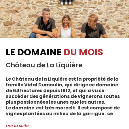
LE DOMAINE
DU MOIS
Château de La Liquière
Le Château de la Liquière est la propriété de la
famille Vidal Dumoulin, qui dirige ce domaine
de 64 hectares depuis 1912, et qui a vu se
succéder des générations de vignerons toutes
plus passionnées les unes que les autres.
Le domaine est très morcelé. Il est composé de
vignes plantées au milieu de la garrigue : ce
sont plus de 70 parcelles qui sont disséminées
entre les villages d’Autignac, Caussiniojouls,
Lire la suite