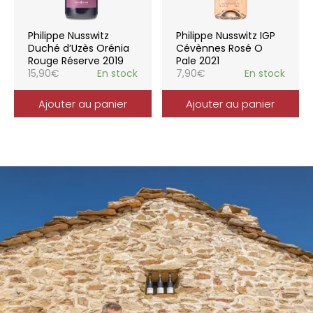
Philippe Nusswitz
Philippe Nusswitz IGP
Duché d’Uzès Orénia
Cévènnes Rosé O
Rouge Réserve 2019
Pale 2021
15,90
€
En stock
7,90
€
En stock
Ajouter au panier
Ajouter au panier