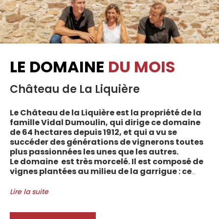
LE DOMAINE
DU MOIS
Château de La Liquière
Le Château de la Liquière est la propriété de la
famille Vidal Dumoulin, qui dirige ce domaine
de 64 hectares depuis 1912, et qui a vu se
succéder des générations de vignerons toutes
plus passionnées les unes que les autres.
Le domaine est très morcelé. Il est composé de
vignes plantées au milieu de la garrigue : ce
sont plus de 70 parcelles qui sont disséminées
entre les villages d’Autignac, Caussiniojouls,
Lire la suite
Cabrerolles et Faugères, au nord de l’aire de
l’Appellation. La grande majorité des parcelles,