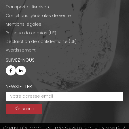
Transport et livraison
Conditions générales de vente
Mentions légales
Politique de cookies (UE)
Déclaration de confidentialité (UE)
Avertissement
SUIVEZ-NOUS
NEWSLETTER
Tous droits réservés © Emmanuel Nasti 2026
L'ABUS D'ALCOOL EST DANGEREUX POUR LA SANTÉ, À