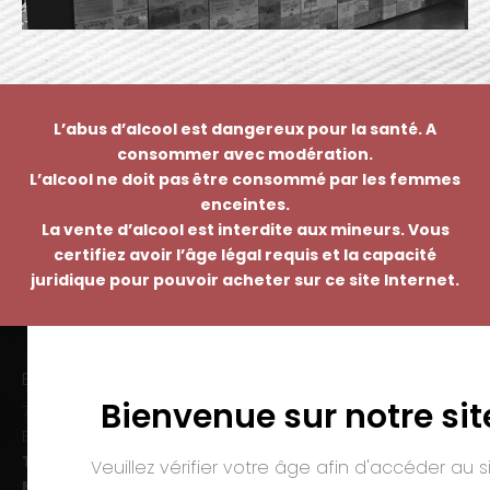
L’abus d’alcool est dangereux pour la santé. A
consommer avec modération.
L’alcool ne doit pas être consommé par les femmes
enceintes.
La vente d’alcool est interdite aux mineurs. Vous
certifiez avoir l’âge légal requis et la capacité
juridique pour pouvoir acheter sur ce site Internet.
EMMANUEL NASTI
Bienvenue sur notre sit
7 avenue Pierre Pflimlin – ZAC Espale
BP 20055 – 68391 SAUSHEIM Cedex
Tél. :
03 89 46 50 35
Veuillez vérifier votre âge afin d'accéder au si
Mail :
contact@nasti.vin