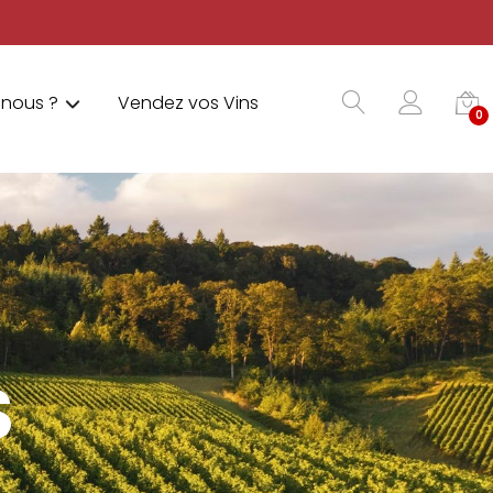
nous ?
Vendez vos Vins
0
S