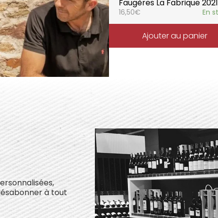
Faugères La Fabrique 2021
16,50
€
En s
Ajouter au panier
personnalisées,
désabonner à tout