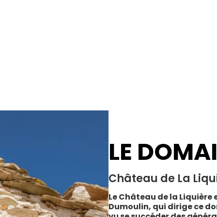
LE DOMA
Château de La Liqu
Le Château de la Liquière e
Dumoulin, qui dirige ce do
vu se succéder des généra