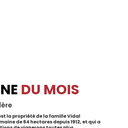
INE
DU MOIS
ière
st la propriété de la famille Vidal
maine de 64 hectares depuis 1912, et qui a
tions de vignerons toutes plus