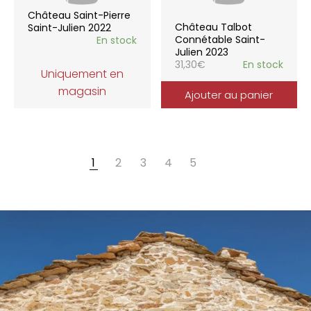
Château Saint-Pierre
Château Talbot
Saint-Julien 2022
Connétable Saint-
En stock
Julien 2023
31,30
€
En stock
Uniquement en
magasin
Ajouter au panier
1
2
3
4
5