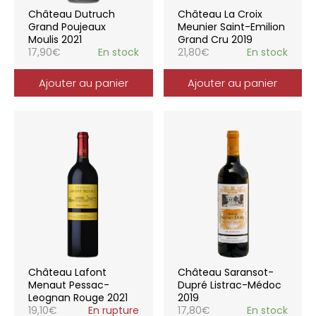
Château Dutruch
Château La Croix
Grand Poujeaux
Meunier Saint-Emilion
Moulis 2021
Grand Cru 2019
17,90
€
En stock
21,80
€
En stock
Ajouter au panier
Ajouter au panier
Château Lafont
Château Saransot-
Menaut Pessac-
Dupré Listrac-Médoc
Leognan Rouge 2021
2019
19,10
€
En rupture
17,80
€
En stock