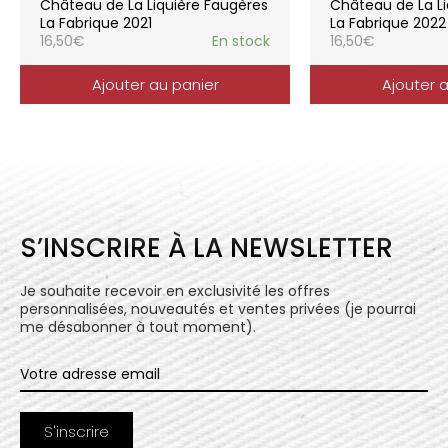
Château de La Liquière Faugères
Château de La Li
l’expression du terroir.
La Fabrique 2021
La Fabrique 2022
16,50
€
En stock
16,50
€
Ajouter au panier
Ajouter 
S’INSCRIRE À LA NEWSLETTER
Je souhaite recevoir en exclusivité les offres
personnalisées, nouveautés et ventes privées (je pourrai
me désabonner à tout moment).