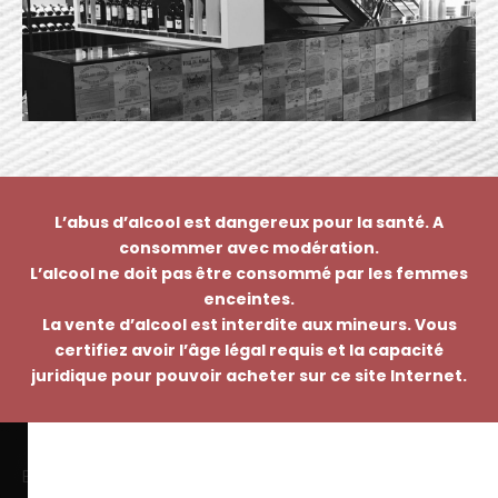
L’abus d’alcool est dangereux pour la santé. A
consommer avec modération.
L’alcool ne doit pas être consommé par les femmes
enceintes.
La vente d’alcool est interdite aux mineurs. Vous
certifiez avoir l’âge légal requis et la capacité
juridique pour pouvoir acheter sur ce site Internet.
EMMANUEL NASTI