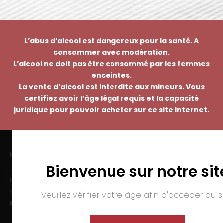
L’abus d’alcool est dangereux pour la santé. A
consommer avec modération.
L’alcool ne doit pas être consommé par les femmes
enceintes.
La vente d’alcool est interdite aux mineurs. Vous
certifiez avoir l’âge légal requis et la capacité
juridique pour pouvoir acheter sur ce site Internet.
EMMANUEL NASTI
Bienvenue sur notre sit
7 avenue Pierre Pflimlin – ZAC Espale
BP 20055 – 68391 SAUSHEIM Cedex
Tél. :
03 89 46 50 35
Veuillez vérifier votre âge afin d'accéder au si
Mail :
contact@nasti.vin