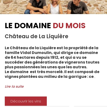
LE DOMAINE
DU MOIS
Château de La Liquière
Le Château de la Liquière est la propriété de la
famille Vidal Dumoulin, qui dirige ce domaine
de 64 hectares depuis 1912, et qui a vu se
succéder des générations de vignerons toutes
plus passionnées les unes que les autres.
Le domaine est très morcelé. Il est composé de
vignes plantées au milieu de la garrigue : ce
sont plus de 70 parcelles qui sont disséminées
entre les villages d’Autignac, Caussiniojouls,
Lire la suite
Cabrerolles et Faugères, au nord de l’aire de
l’Appellation. La grande majorité des parcelles,
sur sols de schistes, font face au sud, à la
Découvrir les vins
Méditerranée.