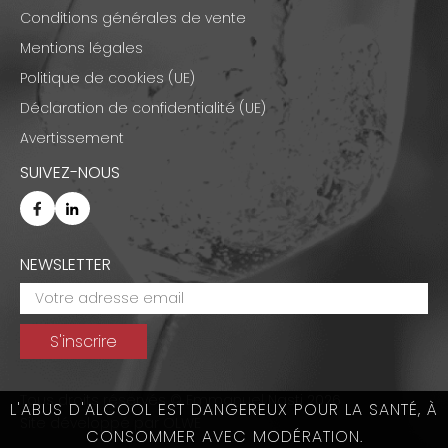
Conditions générales de vente
Mentions légales
Politique de cookies (UE)
Déclaration de confidentialité (UE)
Avertissement
SUIVEZ-NOUS
NEWSLETTER
Tous droits réservés © Emmanuel Nasti 2026
L'ABUS D'ALCOOL EST DANGEREUX POUR LA SANTÉ, À
Site développé par
OLWE
CONSOMMER AVEC MODÉRATION.