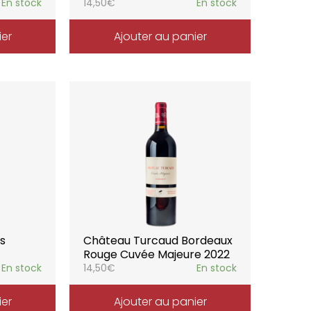
En stock
14,50
€
En stock
ier
Ajouter au panier
s
Château Turcaud Bordeaux
Rouge Cuvée Majeure 2022
En stock
14,50
€
En stock
ier
Ajouter au panier