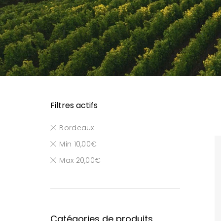
Filtres actifs
Bordeaux
Min
10,00
€
Max
20,00
€
Catégories de produits