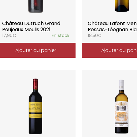
Château Dutruch Grand
Château Lafont Men
Poujeaux Moulis 2021
Pessac-Léognan Bla
17,90
€
En stock
18,50
€
Ajouter au panier
Ajouter au pan