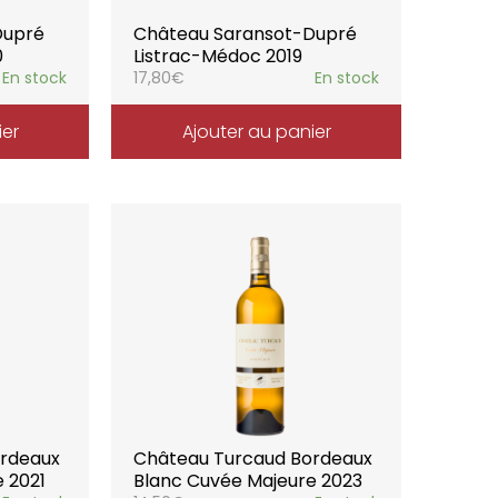
Dupré
Château Saransot-Dupré
0
Listrac-Médoc 2019
En stock
17,80
€
En stock
ier
Ajouter au panier
ordeaux
Château Turcaud Bordeaux
 2021
Blanc Cuvée Majeure 2023