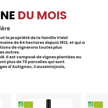
INE
DU MOIS
ière
st la propriété de la famille Vidal
maine de 64 hectares depuis 1912, et qui a
tions de vignerons toutes plus
es autres.
lé. Il est composé de vignes plantées au
sont plus de 70 parcelles qui sont
ages d’Autignac, Caussiniojouls,
u nord de l’aire de l’Appellation. La grande
 sols de schistes, font face au sud, à la
la Liquière est agriculture biologique
e le premier millésime certifié du domaine.
 conformes : pratiques respectueuses de
vigne, vendanges manuelles, vinifications
ivies.