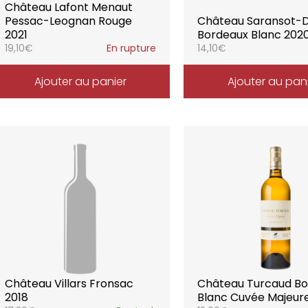
Château Lafont Menaut
Pessac-Leognan Rouge
Château Saransot-
2021
Bordeaux Blanc 202
19,10
€
En rupture
14,10
€
Ajouter au panier
Ajouter au pan
Château Villars Fronsac
Château Turcaud B
2018
Blanc Cuvée Majeure