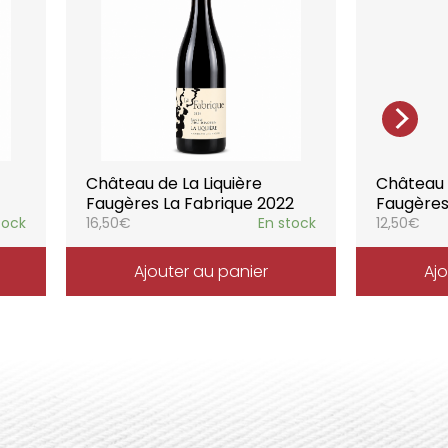
teau de la Liquière est adaptée à chaque
chaque moment de la vie, elle reflète
l’expression du terroir.
Château de La Liquière
Château d
Faugères La Fabrique 2022
Faugères
tock
16,50
€
En stock
12,50
€
Ajouter au panier
Ajo