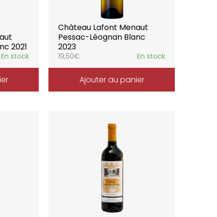
Château Lafont Menaut
aut
Pessac-Léognan Blanc
nc 2021
2023
En stock
19,50
€
En stock
ier
Ajouter au panier