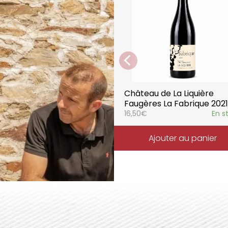
La gamme des vins du Châ
style de consommation, à 
parfaitement la pureté de 
Château de La Liquière
Faugères La Fabrique 2021
16,50
€
En s
Ajouter au panier