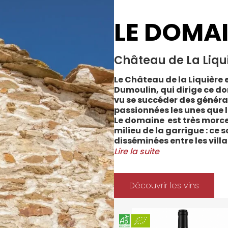
LE DOMA
Château de La Liqu
Le Château de la Liquière e
Dumoulin, qui dirige ce do
vu se succéder des généra
passionnées les unes que l
Le domaine est très morce
milieu de la garrigue : ce 
disséminées entre les vill
Cabrerolles et Faugères, a
Lire la suite
majorité des parcelles, sur
Méditerranée.
Le vignoble du Château de 
Découvrir les vins
depuis 2008 et 2012 marqu
Les soins apportés y sont
l’environnement et de la 
soignées et strictement su