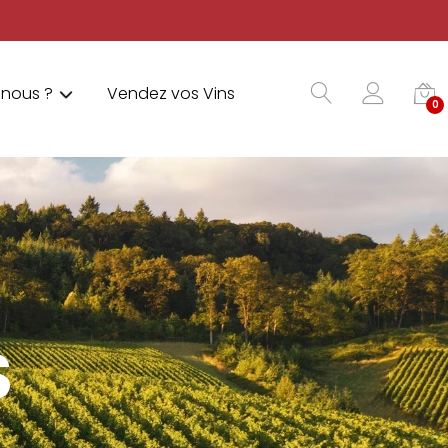
nous ?
Vendez vos Vins
0
S