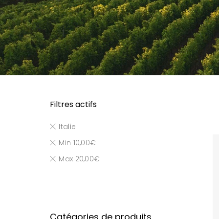
Filtres actifs
Italie
Min
10,00
€
Max
20,00
€
Catégories de produits