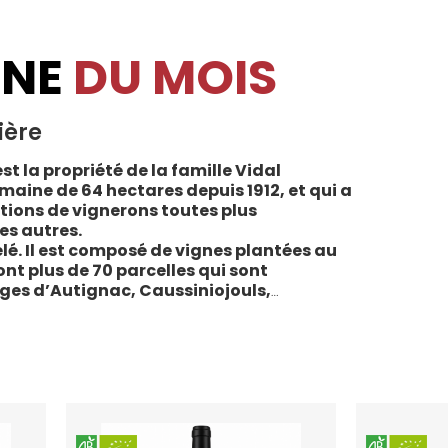
INE
DU MOIS
ière
st la propriété de la famille Vidal
maine de 64 hectares depuis 1912, et qui a
tions de vignerons toutes plus
es autres.
lé. Il est composé de vignes plantées au
sont plus de 70 parcelles qui sont
ages d’Autignac, Caussiniojouls,
u nord de l’aire de l’Appellation. La grande
 sols de schistes, font face au sud, à la
la Liquière est agriculture biologique
e le premier millésime certifié du domaine.
 conformes : pratiques respectueuses de
vigne, vendanges manuelles, vinifications