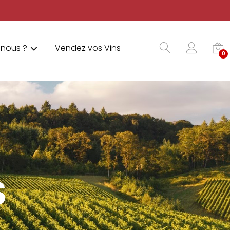
nous ?
Vendez vos Vins
0
S