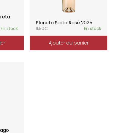
greta
Planeta Sicilia Rosé 2025
En stock
11,80
€
En stock
ier
Ajouter au panier
bago