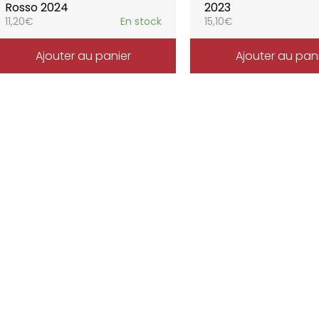
Rosso 2024
2023
11,20
€
En stock
15,10
€
Ajouter au panier
Ajouter au pan