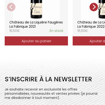
soignées et strictement suivies.
La gamme des vins du Château de la
Liquière est adaptée à chaque style de
consommation, à chaque moment de la vie,
elle reflète parfaitement la pureté de
Château de La Liquière Faugères
Château de La Li
l’expression du terroir.
La Fabrique 2021
La Fabrique 2022
16,50
€
En stock
16,50
€
Ajouter au panier
Ajouter 
S’INSCRIRE À LA NEWSLETTER
Je souhaite recevoir en exclusivité les offres
personnalisées, nouveautés et ventes privées (je pourrai
me désabonner à tout moment).