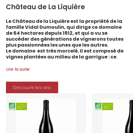
Château de La Liquière
Le Château de la Liquière est la propriété de la
famille Vidal Dumoulin, qui dirige ce domaine
de 64 hectares depuis 1912, et qui a vu se
succéder des générations de vignerons toutes
plus passionnées les unes que les autres.
Le domaine est très morcelé. Il est composé de
vignes plantées au milieu de la garrigue : ce
sont plus de 70 parcelles qui sont disséminées
entre les villages d’Autignac, Caussiniojouls,
Lire la suite
Cabrerolles et Faugères, au nord de l’aire de
l’Appellation. La grande majorité des parcelles,
sur sols de schistes, font face au sud, à la
Découvrir les vins
Méditerranée.
Le vignoble du Château de la Liquière est
agriculture biologique depuis 2008 et 2012
marque le premier millésime certifié du
domaine. Les soins apportés y sont conformes :
pratiques respectueuses de l’environnement et
de la vigne, vendanges manuelles, vinifications