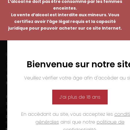
L’alcool ne doit pas être consommé par les femmes
enceintes.
La vente d’alcool est interdite aux mineurs. Vous
certifiez avoir l’âge légal requis et la capacité
juridique pour pouvoir acheter sur ce site Internet.
EMMANUEL NASTI
Bienvenue sur notre sit
7 avenue Pierre Pflimlin – ZAC Espale
BP 20055 – 68391 SAUSHEIM Cedex
Tél. :
03 89 46 50 35
Veuillez vérifier votre âge afin d'accéder au si
Mail :
contact@nasti.vin
Horaires d’ouverture :
J’ai plus de 18 ans
Lun-ven. :
09h00-12h00 et 14h00-19h00
Sam. :
09h00-12h00 et 14h00-18h00
En accédant au site, vous acceptez les
condit
Dim. et jours fériés :
fermé
générales
ainsi que notre
politique de
PAIEMENTS
confidentialité
.