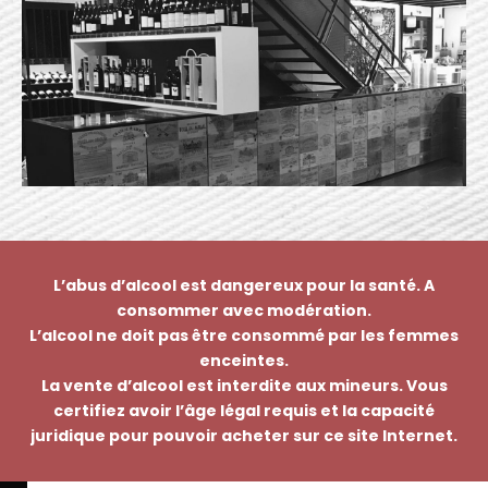
L’abus d’alcool est dangereux pour la santé. A
consommer avec modération.
L’alcool ne doit pas être consommé par les femmes
enceintes.
La vente d’alcool est interdite aux mineurs. Vous
certifiez avoir l’âge légal requis et la capacité
juridique pour pouvoir acheter sur ce site Internet.