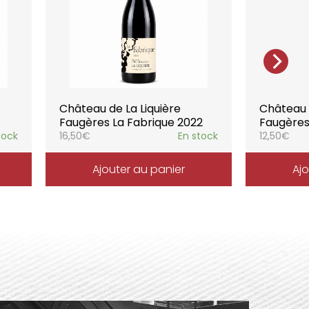
l’expression du terroir.
Château de La Liquière
Château d
Faugères La Fabrique 2022
Faugères
tock
16,50
€
En stock
12,50
€
Ajouter au panier
Ajo