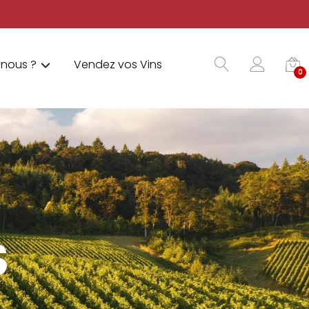
nous ?
Vendez vos Vins
0
S