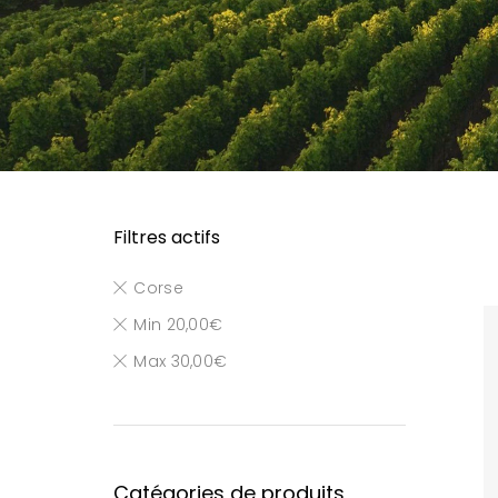
Filtres actifs
Corse
Min
20,00
€
Max
30,00
€
Catégories de produits