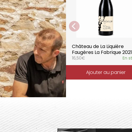
parfaitement la pureté de 
Château de La Liquière
Faugères La Fabrique 2021
16,50
€
En s
Ajouter au panier