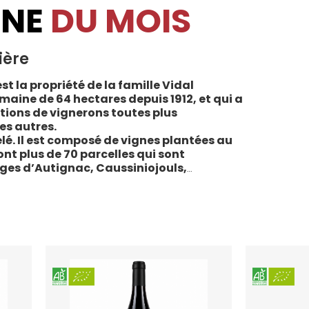
INE
DU MOIS
ière
st la propriété de la famille Vidal
maine de 64 hectares depuis 1912, et qui a
tions de vignerons toutes plus
es autres.
lé. Il est composé de vignes plantées au
sont plus de 70 parcelles qui sont
ages d’Autignac, Caussiniojouls,
u nord de l’aire de l’Appellation. La grande
 sols de schistes, font face au sud, à la
la Liquière est agriculture biologique
e le premier millésime certifié du domaine.
 conformes : pratiques respectueuses de
vigne, vendanges manuelles, vinifications
ivies.
teau de la Liquière est adaptée à chaque
chaque moment de la vie, elle reflète