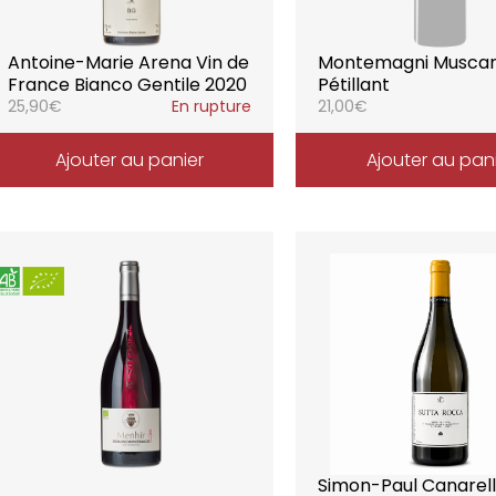
Antoine-Marie Arena Vin de
Montemagni Musca
France Bianco Gentile 2020
Pétillant
25,90
€
En rupture
21,00
€
Ajouter au panier
Ajouter au pan
Simon-Paul Canarelli