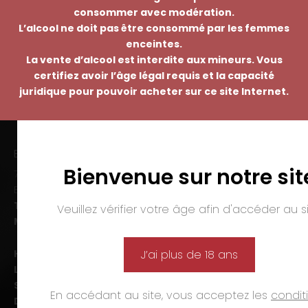
consommer avec modération.
L’alcool ne doit pas être consommé par les femmes
enceintes.
La vente d’alcool est interdite aux mineurs. Vous
certifiez avoir l’âge légal requis et la capacité
juridique pour pouvoir acheter sur ce site Internet.
EMMANUEL NASTI
Bienvenue sur notre sit
7 avenue Pierre Pflimlin – ZAC Espale
BP 20055 – 68391 SAUSHEIM Cedex
Tél. :
03 89 46 50 35
Veuillez vérifier votre âge afin d'accéder au si
Mail :
contact@nasti.vin
Horaires d’ouverture :
J’ai plus de 18 ans
Lun-ven. :
09h00-12h00 et 14h00-19h00
Sam. :
09h00-12h00 et 14h00-18h00
En accédant au site, vous acceptez les
condit
Dim. et jours fériés :
fermé