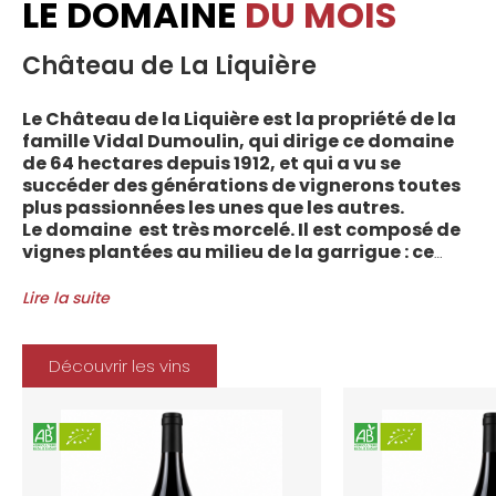
LE DOMAINE
DU MOIS
Château de La Liquière
Le Château de la Liquière est la propriété de la
famille Vidal Dumoulin, qui dirige ce domaine
de 64 hectares depuis 1912, et qui a vu se
succéder des générations de vignerons toutes
plus passionnées les unes que les autres.
Le domaine est très morcelé. Il est composé de
vignes plantées au milieu de la garrigue : ce
sont plus de 70 parcelles qui sont disséminées
entre les villages d’Autignac, Caussiniojouls,
Lire la suite
Cabrerolles et Faugères, au nord de l’aire de
l’Appellation. La grande majorité des parcelles,
sur sols de schistes, font face au sud, à la
Découvrir les vins
Méditerranée.
Le vignoble du Château de la Liquière est
agriculture biologique depuis 2008 et 2012
marque le premier millésime certifié du
domaine. Les soins apportés y sont conformes :
pratiques respectueuses de l’environnement et