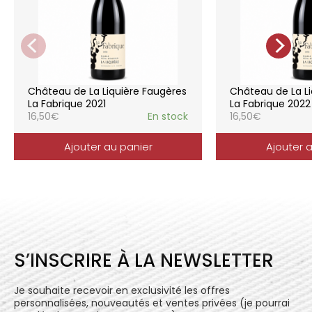
de la vigne, vendanges manuelles, vinifications
soignées et strictement suivies.
La gamme des vins du Château de la
Liquière est adaptée à chaque style de
consommation, à chaque moment de la vie,
elle reflète parfaitement la pureté de
Château de La Liquière Faugères
Château de La Li
l’expression du terroir.
La Fabrique 2021
La Fabrique 2022
16,50
€
En stock
16,50
€
Ajouter au panier
Ajouter 
S’INSCRIRE À LA NEWSLETTER
Je souhaite recevoir en exclusivité les offres
personnalisées, nouveautés et ventes privées (je pourrai