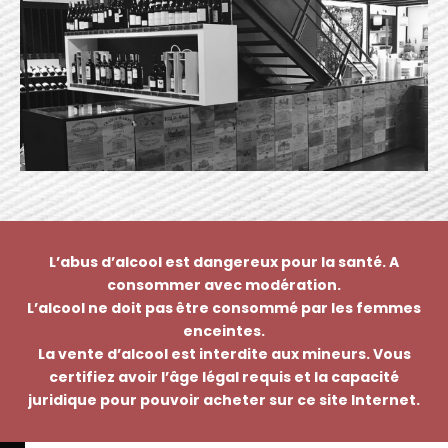
L’abus d’alcool est dangereux pour la santé. A
consommer avec modération.
L’alcool ne doit pas être consommé par les femmes
enceintes.
La vente d’alcool est interdite aux mineurs. Vous
certifiez avoir l’âge légal requis et la capacité
juridique pour pouvoir acheter sur ce site Internet.