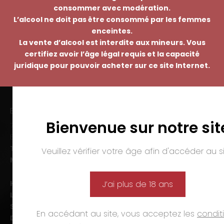
consommer avec modération.
L’alcool ne doit pas être consommé par les femmes
enceintes.
La vente d’alcool est interdite aux mineurs. Vous
certifiez avoir l’âge légal requis et la capacité
juridique pour pouvoir acheter sur ce site Internet.
EMMANUEL NASTI
Bienvenue sur notre sit
7 avenue Pierre Pflimlin – ZAC Espale
BP 20055 – 68391 SAUSHEIM Cedex
Tél. :
03 89 46 50 35
Veuillez vérifier votre âge afin d'accéder au si
Mail :
contact@nasti.vin
Horaires d’ouverture :
J’ai plus de 18 ans
Lun-ven. :
09h00-12h00 et 14h00-19h00
Sam. :
09h00-12h00 et 14h00-18h00
En accédant au site, vous acceptez les
condit
Dim. et jours fériés :
fermé