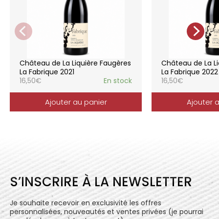
de la vigne, vendanges manuelles, vinifications
soignées et strictement suivies.
La gamme des vins du Château de la
Liquière est adaptée à chaque style de
consommation, à chaque moment de la vie,
elle reflète parfaitement la pureté de
Château de La Liquière Faugères
Château de La Li
l’expression du terroir.
La Fabrique 2021
La Fabrique 2022
16,50
€
En stock
16,50
€
Ajouter au panier
Ajouter 
S’INSCRIRE À LA NEWSLETTER
Je souhaite recevoir en exclusivité les offres
personnalisées, nouveautés et ventes privées (je pourrai