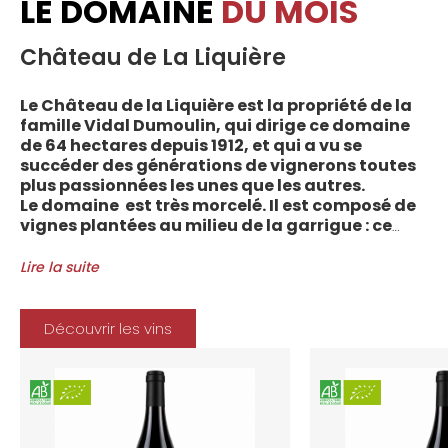
LE DOMAINE
DU MOIS
Château de La Liquière
Le Château de la Liquière est la propriété de la
famille Vidal Dumoulin, qui dirige ce domaine
de 64 hectares depuis 1912, et qui a vu se
succéder des générations de vignerons toutes
plus passionnées les unes que les autres.
Le domaine est très morcelé. Il est composé de
vignes plantées au milieu de la garrigue : ce
sont plus de 70 parcelles qui sont disséminées
entre les villages d’Autignac, Caussiniojouls,
Lire la suite
Cabrerolles et Faugères, au nord de l’aire de
l’Appellation. La grande majorité des parcelles,
sur sols de schistes, font face au sud, à la
Découvrir les vins
Méditerranée.
Le vignoble du Château de la Liquière est
agriculture biologique depuis 2008 et 2012
marque le premier millésime certifié du
domaine. Les soins apportés y sont conformes :
pratiques respectueuses de l’environnement et