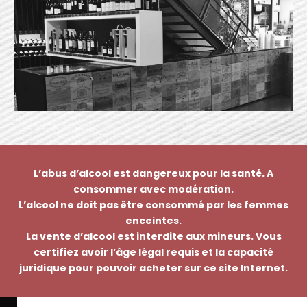
L’abus d’alcool est dangereux pour la santé. A
consommer avec modération.
L’alcool ne doit pas être consommé par les femmes
enceintes.
La vente d’alcool est interdite aux mineurs. Vous
certifiez avoir l’âge légal requis et la capacité
juridique pour pouvoir acheter sur ce site Internet.