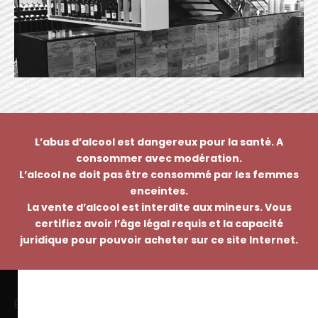
L’abus d’alcool est dangereux pour la santé. A
consommer avec modération.
L’alcool ne doit pas être consommé par les femmes
enceintes.
La vente d’alcool est interdite aux mineurs. Vous
certifiez avoir l’âge légal requis et la capacité
juridique pour pouvoir acheter sur ce site Internet.
EMMANUEL NASTI