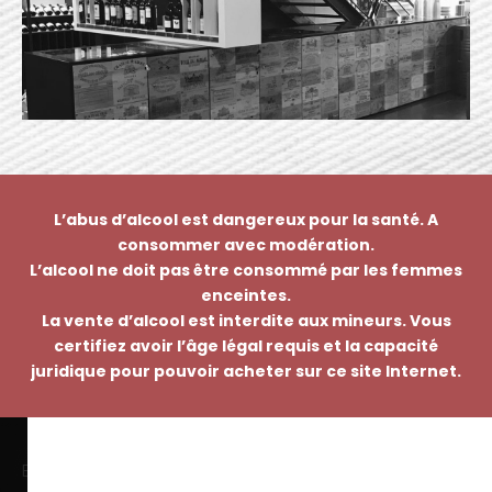
L’abus d’alcool est dangereux pour la santé. A
consommer avec modération.
L’alcool ne doit pas être consommé par les femmes
enceintes.
La vente d’alcool est interdite aux mineurs. Vous
certifiez avoir l’âge légal requis et la capacité
juridique pour pouvoir acheter sur ce site Internet.
EMMANUEL NASTI