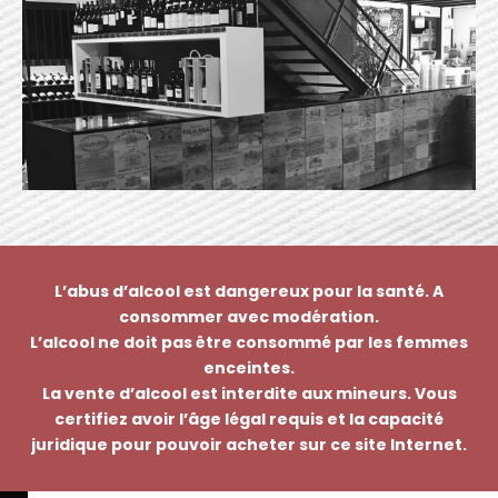
L’abus d’alcool est dangereux pour la santé. A
consommer avec modération.
L’alcool ne doit pas être consommé par les femmes
enceintes.
La vente d’alcool est interdite aux mineurs. Vous
certifiez avoir l’âge légal requis et la capacité
juridique pour pouvoir acheter sur ce site Internet.