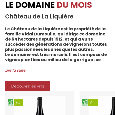
LE DOMAINE
DU MOIS
Château de La Liquière
Le Château de la Liquière est la propriété de la
famille Vidal Dumoulin, qui dirige ce domaine
de 64 hectares depuis 1912, et qui a vu se
succéder des générations de vignerons toutes
plus passionnées les unes que les autres.
Le domaine est très morcelé. Il est composé de
vignes plantées au milieu de la garrigue : ce
sont plus de 70 parcelles qui sont disséminées
entre les villages d’Autignac, Caussiniojouls,
Lire la suite
Cabrerolles et Faugères, au nord de l’aire de
l’Appellation. La grande majorité des parcelles,
sur sols de schistes, font face au sud, à la
Découvrir les vins
Méditerranée.
Le vignoble du Château de la Liquière est
agriculture biologique depuis 2008 et 2012
marque le premier millésime certifié du
domaine. Les soins apportés y sont conformes :