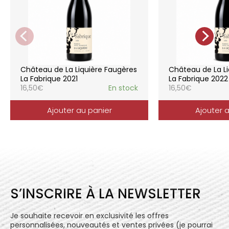
pratiques respectueuses de l’environnement et
de la vigne, vendanges manuelles, vinifications
soignées et strictement suivies.
La gamme des vins du Château de la
Liquière est adaptée à chaque style de
consommation, à chaque moment de la vie,
elle reflète parfaitement la pureté de
Château de La Liquière Faugères
Château de La Li
l’expression du terroir.
La Fabrique 2021
La Fabrique 2022
16,50
€
En stock
16,50
€
Ajouter au panier
Ajouter 
S’INSCRIRE À LA NEWSLETTER
Je souhaite recevoir en exclusivité les offres
personnalisées, nouveautés et ventes privées (je pourrai