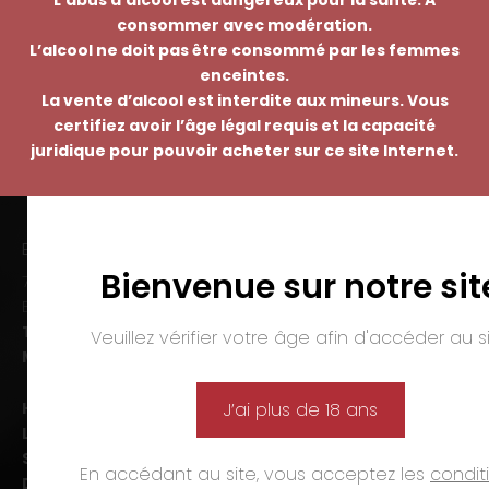
consommer avec modération.
L’alcool ne doit pas être consommé par les femmes
enceintes.
La vente d’alcool est interdite aux mineurs. Vous
certifiez avoir l’âge légal requis et la capacité
juridique pour pouvoir acheter sur ce site Internet.
EMMANUEL NASTI
Bienvenue sur notre sit
7 avenue Pierre Pflimlin – ZAC Espale
BP 20055 – 68391 SAUSHEIM Cedex
Tél. :
03 89 46 50 35
Veuillez vérifier votre âge afin d'accéder au si
Mail :
contact@nasti.vin
Horaires d’ouverture :
J’ai plus de 18 ans
Lun-ven. :
09h00-12h00 et 14h00-19h00
Sam. :
09h00-12h00 et 14h00-18h00
En accédant au site, vous acceptez les
condit
Dim. et jours fériés :
fermé