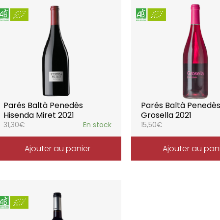
Parés Baltà Penedès
Parés Baltà Penedè
Hisenda Miret 2021
Grosella 2021
31,30
€
En stock
15,50
€
Ajouter au panier
Ajouter au pan