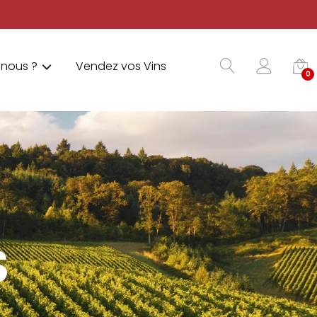
nous ?
Vendez vos Vins
0
S