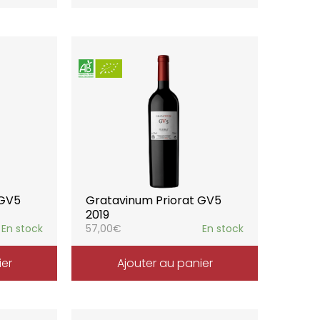
 GV5
Gratavinum Priorat GV5
2019
En stock
57,00
€
En stock
ier
Ajouter au panier