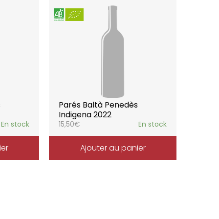
s
Parés Baltà Penedès
Indigena 2022
En stock
15,50
€
En stock
ier
Ajouter au panier