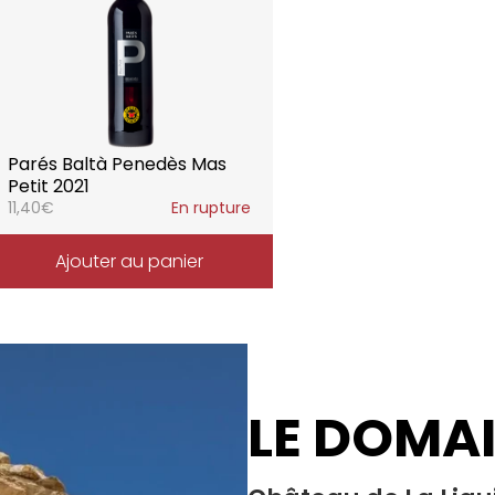
Parés Baltà Penedès Mas
Petit 2021
11,40
€
En rupture
Ajouter au panier
LE DOMA