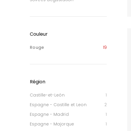
Couleur
Rouge
19
Région
Castille-et-León
1
Espagne - Castille et Leon
2
Espagne - Madrid
1
Espagne - Majorque
1