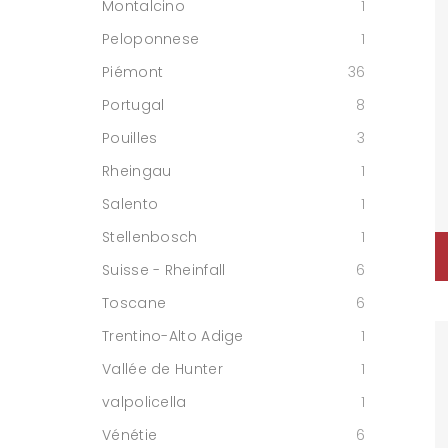
Montalcino
1
Peloponnese
1
Piémont
36
Portugal
8
Pouilles
3
Rheingau
1
Salento
1
Stellenbosch
1
Suisse - Rheinfall
6
Toscane
6
Trentino-Alto Adige
1
Vallée de Hunter
1
valpolicella
1
Vénétie
6