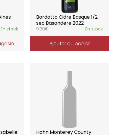
Wines
Bordatto Cidre Basque 1/2
sec Basandere 2022
En stock
9,20
€
En stock
agasin
Ajouter au panier
Isabelle
Hahn Monterey County