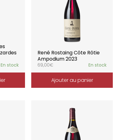
nes
ézardes
René Rostaing Côte Rôtie
Ampodium 2023
En stock
69,00
€
En stock
ier
Ajouter au panier