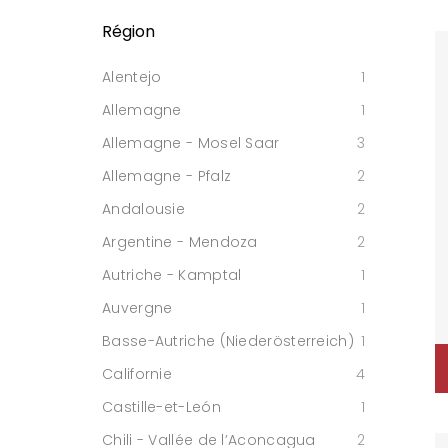
Région
Alentejo
1
Allemagne
1
Allemagne - Mosel Saar
3
Allemagne - Pfalz
2
Andalousie
2
Argentine - Mendoza
2
Autriche - Kamptal
1
Auvergne
1
Basse-Autriche (Niederösterreich)
1
Californie
4
Castille-et-León
1
Chili - Vallée de l’Aconcagua
2