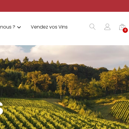
nous ?
Vendez vos Vins
0
S