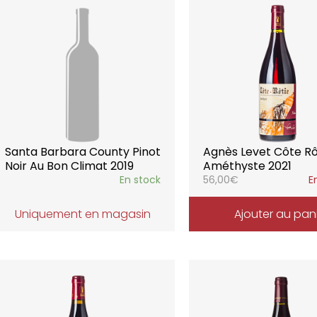
Santa Barbara County Pinot
Agnès Levet Côte Rô
Noir Au Bon Climat 2019
Améthyste 2021
En stock
56,00
€
E
Uniquement en magasin
Ajouter au pan