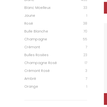
Blanc Moelleux
33
Jaune
1
Rosé
38
Bulle Blanche
70
Champagne
55
Crémant
7
Bulles Rosées
23
Champagne Rosé
17
Crémant Rosé
3
Ambré
7
Orange
1