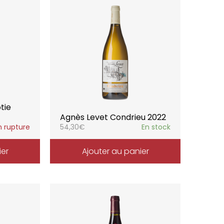
tie
Agnès Levet Condrieu 2022
n rupture
54,30
€
En stock
ier
Ajouter au panier