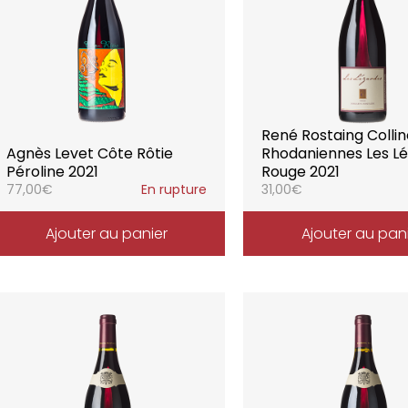
René Rostaing Colli
Agnès Levet Côte Rôtie
Rhodaniennes Les L
Péroline 2021
Rouge 2021
77,00
€
En rupture
31,00
€
Ajouter au panier
Ajouter au pan