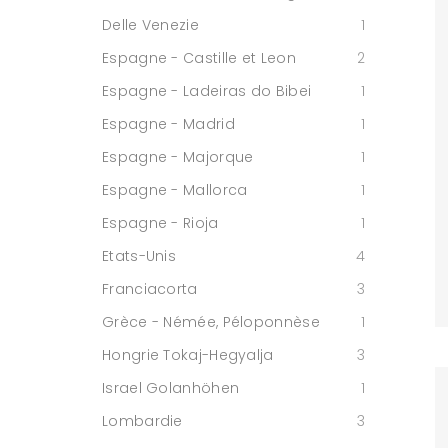
Delle Venezie
1
Espagne - Castille et Leon
2
Espagne - Ladeiras do Bibei
1
Espagne - Madrid
1
Espagne - Majorque
1
Espagne - Mallorca
1
Espagne - Rioja
1
Etats-Unis
4
Franciacorta
3
Grèce - Némée, Péloponnèse
1
Hongrie Tokaj-Hegyalja
3
Israel Golanhöhen
1
Lombardie
3