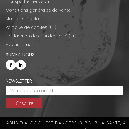
Transport et livraison
Conditions générales de vente
Mentions légales
Politique de cookies (UE)
Déclaration de confidentialité (UE)
Avertissement
SUIVEZ-NOUS
NEWSLETTER
Tous droits réservés © Emmanuel Nasti 2026
L'ABUS D'ALCOOL EST DANGEREUX POUR LA SANTÉ, À
Site développé par
OLWE