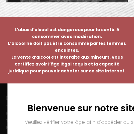
L’abus d’alcool est dangereux pour la santé. A
consommer avec modération.
L’alcool ne doit pas être consommé par les femmes
enceintes.
La vente d’alcool est interdite aux mineurs. Vous
certifiez avoir l’âge légal requis et la capacité
juridique pour pouvoir acheter sur ce site Internet.
EMMANUEL NASTI
Bienvenue sur notre sit
7 avenue Pierre Pflimlin – ZAC Espale
BP 20055 – 68391 SAUSHEIM Cedex
Tél. :
03 89 46 50 35
Veuillez vérifier votre âge afin d'accéder au si
Mail :
contact@nasti.vin