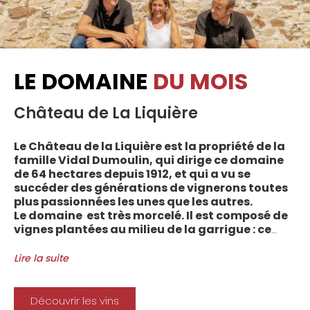
LE DOMAINE
DU MOIS
Château de La Liquière
Le Château de la Liquière est la propriété de la
famille Vidal Dumoulin, qui dirige ce domaine
de 64 hectares depuis 1912, et qui a vu se
succéder des générations de vignerons toutes
plus passionnées les unes que les autres.
Le domaine est très morcelé. Il est composé de
vignes plantées au milieu de la garrigue : ce
sont plus de 70 parcelles qui sont disséminées
entre les villages d’Autignac, Caussiniojouls,
Lire la suite
Cabrerolles et Faugères, au nord de l’aire de
l’Appellation. La grande majorité des parcelles,
sur sols de schistes, font face au sud, à la
Découvrir les vins