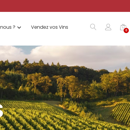
nous ?
Vendez vos Vins
0
S