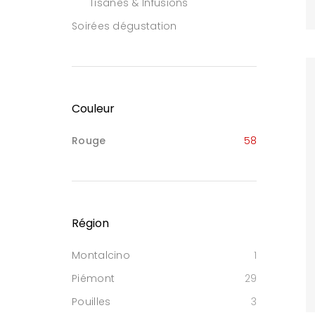
Tisanes & Infusions
Soirées dégustation
Couleur
Rouge
58
Région
Montalcino
1
Piémont
29
Pouilles
3