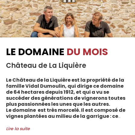
LE DOMAINE
DU MOIS
Château de La Liquière
Le Château de la Liquière est la propriété de la
famille Vidal Dumoulin, qui dirige ce domaine
de 64 hectares depuis 1912, et qui a vu se
succéder des générations de vignerons toutes
plus passionnées les unes que les autres.
Le domaine est très morcelé. Il est composé de
vignes plantées au milieu de la garrigue : ce
sont plus de 70 parcelles qui sont disséminées
entre les villages d’Autignac, Caussiniojouls,
Lire la suite
Cabrerolles et Faugères, au nord de l’aire de