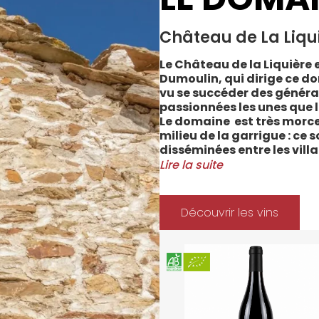
Château de La Liqu
Le Château de la Liquière e
Dumoulin, qui dirige ce do
vu se succéder des généra
passionnées les unes que l
Le domaine est très morce
milieu de la garrigue : ce 
disséminées entre les vill
Cabrerolles et Faugères, a
Lire la suite
majorité des parcelles, sur
Méditerranée.
Le vignoble du Château de 
Découvrir les vins
depuis 2008 et 2012 marqu
Les soins apportés y sont
l’environnement et de la 
soignées et strictement su
La gamme des vins du Châ
style de consommation, à 
parfaitement la pureté de 