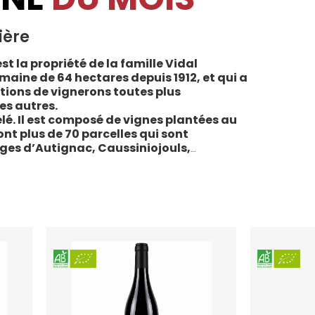
ière
st la propriété de la famille Vidal
maine de 64 hectares depuis 1912, et qui a
tions de vignerons toutes plus
es autres.
lé. Il est composé de vignes plantées au
sont plus de 70 parcelles qui sont
ages d’Autignac, Caussiniojouls,
u nord de l’aire de l’Appellation. La grande
 sols de schistes, font face au sud, à la
la Liquière est agriculture biologique
e le premier millésime certifié du domaine.
 conformes : pratiques respectueuses de
vigne, vendanges manuelles, vinifications
ivies.
teau de la Liquière est adaptée à chaque
chaque moment de la vie, elle reflète
l’expression du terroir.