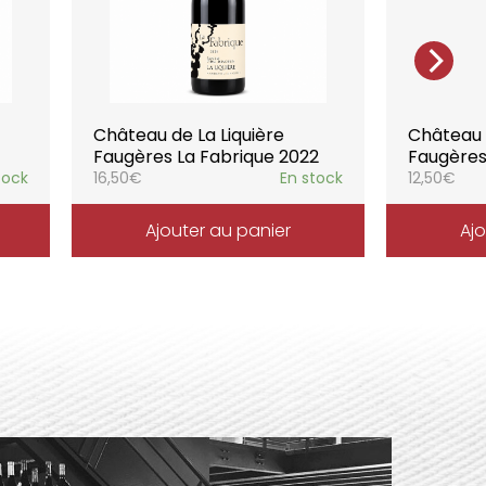
Château de La Liquière
Château d
Faugères La Fabrique 2022
Faugères
tock
16,50
€
En stock
12,50
€
Ajouter au panier
Ajo