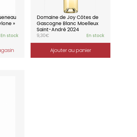
ueneau
Domaine de Joy Côtes de
ylone »
Gascogne Blanc Moelleux
Saint-André 2024
En stock
9,30
€
En stock
agasin
Ajouter au panier