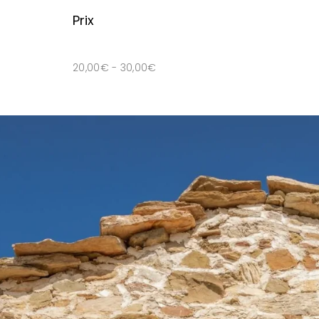
Prix
20,00
€
-
30,00
€