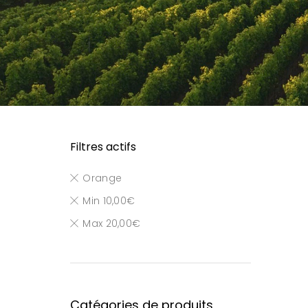
Filtres actifs
Orange
Min
10,00
€
Max
20,00
€
Catégories de produits