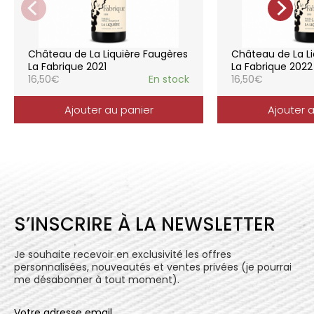
La gamme des vins du Château de la
Liquière est adaptée à chaque style de
consommation, à chaque moment de la vie,
elle reflète parfaitement la pureté de
Château de La Liquière Faugères
Château de La Li
l’expression du terroir.
La Fabrique 2021
La Fabrique 2022
16,50
€
En stock
16,50
€
Ajouter au panier
Ajouter 
S’INSCRIRE À LA NEWSLETTER
Je souhaite recevoir en exclusivité les offres
personnalisées, nouveautés et ventes privées (je pourrai
me désabonner à tout moment).