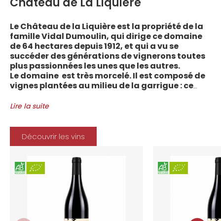
Château de La Liquière
Le Château de la Liquière est la propriété de la
famille Vidal Dumoulin, qui dirige ce domaine
de 64 hectares depuis 1912, et qui a vu se
succéder des générations de vignerons toutes
plus passionnées les unes que les autres.
Le domaine est très morcelé. Il est composé de
vignes plantées au milieu de la garrigue : ce
sont plus de 70 parcelles qui sont disséminées
entre les villages d’Autignac, Caussiniojouls,
Lire la suite
Cabrerolles et Faugères, au nord de l’aire de
l’Appellation. La grande majorité des parcelles,
sur sols de schistes, font face au sud, à la
Découvrir les vins
Méditerranée.
Le vignoble du Château de la Liquière est
agriculture biologique depuis 2008 et 2012
marque le premier millésime certifié du
domaine. Les soins apportés y sont conformes :
pratiques respectueuses de l’environnement et
de la vigne, vendanges manuelles, vinifications
soignées et strictement suivies.