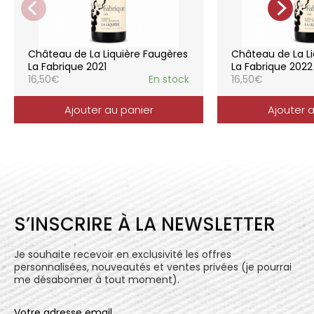
La gamme des vins du Château de la
Liquière est adaptée à chaque style de
consommation, à chaque moment de la vie,
elle reflète parfaitement la pureté de
Château de La Liquière Faugères
Château de La Li
l’expression du terroir.
La Fabrique 2021
La Fabrique 2022
16,50
€
En stock
16,50
€
Ajouter au panier
Ajouter 
S’INSCRIRE À LA NEWSLETTER
Je souhaite recevoir en exclusivité les offres
personnalisées, nouveautés et ventes privées (je pourrai
me désabonner à tout moment).