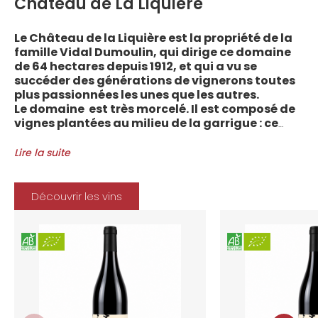
Château de La Liquière
Le Château de la Liquière est la propriété de la
famille Vidal Dumoulin, qui dirige ce domaine
de 64 hectares depuis 1912, et qui a vu se
succéder des générations de vignerons toutes
plus passionnées les unes que les autres.
Le domaine est très morcelé. Il est composé de
vignes plantées au milieu de la garrigue : ce
sont plus de 70 parcelles qui sont disséminées
entre les villages d’Autignac, Caussiniojouls,
Lire la suite
Cabrerolles et Faugères, au nord de l’aire de
l’Appellation. La grande majorité des parcelles,
sur sols de schistes, font face au sud, à la
Découvrir les vins
Méditerranée.
Le vignoble du Château de la Liquière est
agriculture biologique depuis 2008 et 2012
marque le premier millésime certifié du
domaine. Les soins apportés y sont conformes :
pratiques respectueuses de l’environnement et
de la vigne, vendanges manuelles, vinifications
soignées et strictement suivies.