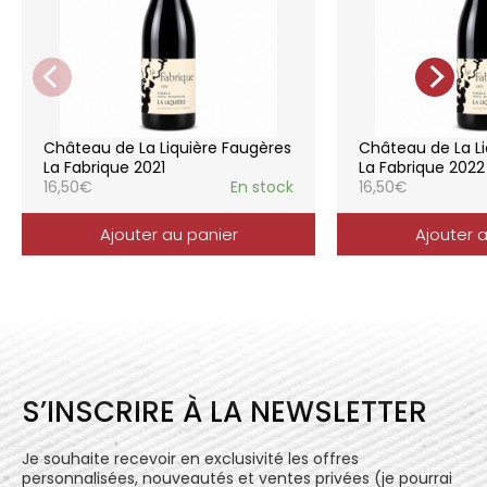
pratiques respectueuses de l’environnement et
de la vigne, vendanges manuelles, vinifications
soignées et strictement suivies.
La gamme des vins du Château de la
Liquière est adaptée à chaque style de
consommation, à chaque moment de la vie,
elle reflète parfaitement la pureté de
Château de La Liquière Faugères
Château de La Li
l’expression du terroir.
La Fabrique 2021
La Fabrique 2022
16,50
€
En stock
16,50
€
Ajouter au panier
Ajouter 
S’INSCRIRE À LA NEWSLETTER
Je souhaite recevoir en exclusivité les offres
personnalisées, nouveautés et ventes privées (je pourrai