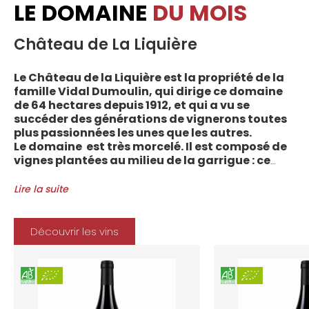
LE DOMAINE
DU MOIS
Château de La Liquière
Le Château de la Liquière est la propriété de la
famille Vidal Dumoulin, qui dirige ce domaine
de 64 hectares depuis 1912, et qui a vu se
succéder des générations de vignerons toutes
plus passionnées les unes que les autres.
Le domaine est très morcelé. Il est composé de
vignes plantées au milieu de la garrigue : ce
sont plus de 70 parcelles qui sont disséminées
entre les villages d’Autignac, Caussiniojouls,
Lire la suite
Cabrerolles et Faugères, au nord de l’aire de
l’Appellation. La grande majorité des parcelles,
sur sols de schistes, font face au sud, à la
Découvrir les vins
Méditerranée.
Le vignoble du Château de la Liquière est
agriculture biologique depuis 2008 et 2012
marque le premier millésime certifié du
domaine. Les soins apportés y sont conformes :