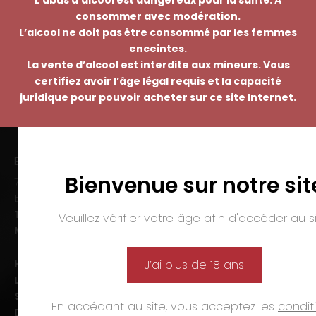
consommer avec modération.
L’alcool ne doit pas être consommé par les femmes
enceintes.
La vente d’alcool est interdite aux mineurs. Vous
certifiez avoir l’âge légal requis et la capacité
juridique pour pouvoir acheter sur ce site Internet.
EMMANUEL NASTI
Bienvenue sur notre sit
7 avenue Pierre Pflimlin – ZAC Espale
BP 20055 – 68391 SAUSHEIM Cedex
Tél. :
03 89 46 50 35
Veuillez vérifier votre âge afin d'accéder au si
Mail :
contact@nasti.vin
Horaires d’ouverture :
J’ai plus de 18 ans
Lun-ven. :
09h00-12h00 et 14h00-19h00
Sam. :
09h00-12h00 et 14h00-18h00
En accédant au site, vous acceptez les
condit
Dim. et jours fériés :
fermé