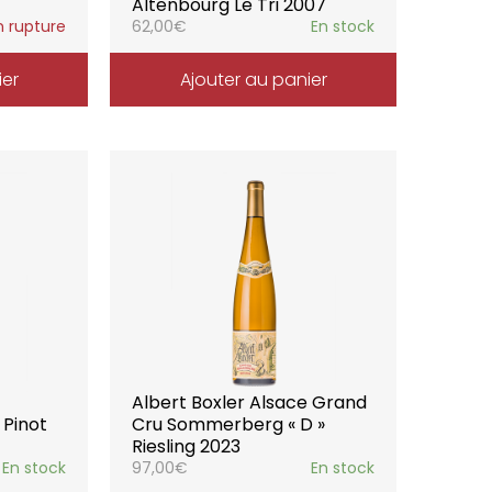
Altenbourg Le Tri 2007
n rupture
62,00
€
En stock
ier
Ajouter au panier
Albert Boxler Alsace Grand
 Pinot
Cru Sommerberg « D »
Riesling 2023
En stock
97,00
€
En stock