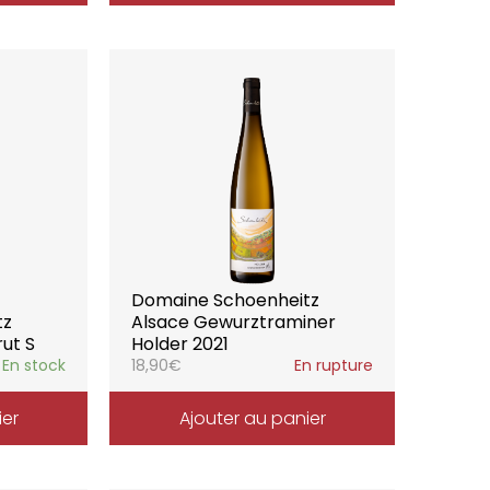
Domaine Schoenheitz
tz
Alsace Gewurztraminer
ut S
Holder 2021
En stock
18,90
€
En rupture
ier
Ajouter au panier