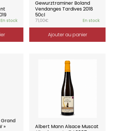
Gewurztraminer Boland
ant
Vendanges Tardives 2018
019
50cl
En stock
71,00
€
En stock
ier
Ajouter au panier
e Grand
W »
Albert Mann Alsace Muscat