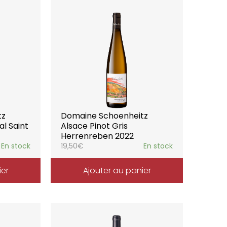
tz
Domaine Schoenheitz
al Saint
Alsace Pinot Gris
Herrenreben 2022
En stock
19,50
€
En stock
ier
Ajouter au panier