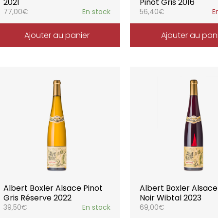
2021
Pinot Gris 2016
77,00
€
En stock
56,40
€
E
Ajouter au panier
Ajouter au pan
Albert Boxler Alsace Pinot
Albert Boxler Alsace
Gris Réserve 2022
Noir Wibtal 2023
39,50
€
En stock
69,00
€