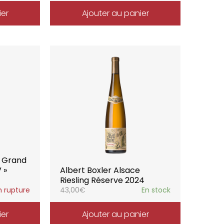
ier
Ajouter au panier
e Grand
 »
Albert Boxler Alsace
Riesling Réserve 2024
n rupture
43,00
€
En stock
ier
Ajouter au panier