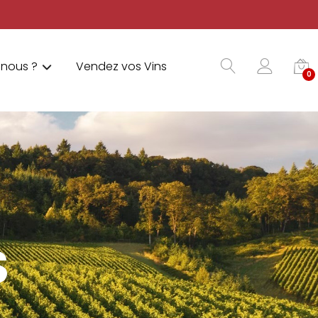
nous ?
Vendez vos Vins
0
S