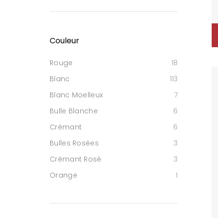
Couleur
Rouge
18
Blanc
113
Blanc Moelleux
7
Bulle Blanche
6
Crémant
6
Bulles Rosées
3
Crémant Rosé
3
Orange
1