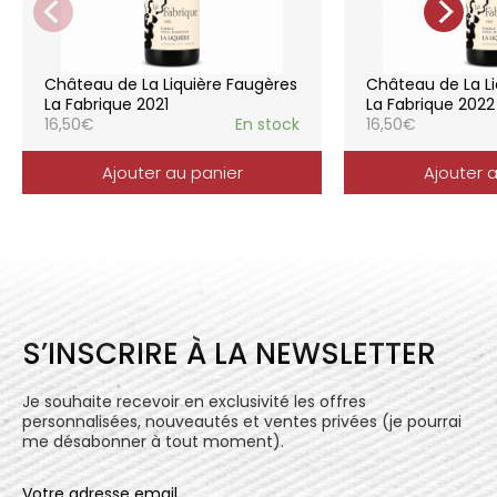
La gamme des vins du Château de la
Liquière est adaptée à chaque style de
consommation, à chaque moment de la vie,
elle reflète parfaitement la pureté de
Château de La Liquière Faugères
Château de La Li
l’expression du terroir.
La Fabrique 2021
La Fabrique 2022
16,50
€
En stock
16,50
€
Ajouter au panier
Ajouter 
S’INSCRIRE À LA NEWSLETTER
Je souhaite recevoir en exclusivité les offres
personnalisées, nouveautés et ventes privées (je pourrai
me désabonner à tout moment).