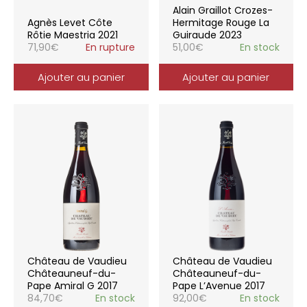
Alain Graillot Crozes-
Agnès Levet Côte
Hermitage Rouge La
Rôtie Maestria 2021
Guiraude 2023
71,90
€
En rupture
51,00
€
En stock
Ajouter au panier
Ajouter au panier
Château de Vaudieu
Château de Vaudieu
Châteauneuf-du-
Châteauneuf-du-
Pape Amiral G 2017
Pape L’Avenue 2017
84,70
€
En stock
92,00
€
En stock