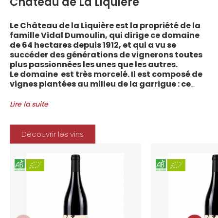
Château de La Liquière
Le Château de la Liquière est la propriété de la
famille Vidal Dumoulin, qui dirige ce domaine
de 64 hectares depuis 1912, et qui a vu se
succéder des générations de vignerons toutes
plus passionnées les unes que les autres.
Le domaine est très morcelé. Il est composé de
vignes plantées au milieu de la garrigue : ce
sont plus de 70 parcelles qui sont disséminées
entre les villages d’Autignac, Caussiniojouls,
Lire la suite
Cabrerolles et Faugères, au nord de l’aire de
l’Appellation. La grande majorité des parcelles,
sur sols de schistes, font face au sud, à la
Découvrir les vins
Méditerranée.
Le vignoble du Château de la Liquière est
agriculture biologique depuis 2008 et 2012
marque le premier millésime certifié du
domaine. Les soins apportés y sont conformes :
pratiques respectueuses de l’environnement et
de la vigne, vendanges manuelles, vinifications
soignées et strictement suivies.