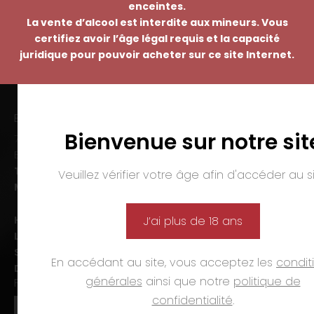
enceintes.
La vente d’alcool est interdite aux mineurs. Vous
certifiez avoir l’âge légal requis et la capacité
juridique pour pouvoir acheter sur ce site Internet.
EMMANUEL NASTI
Bienvenue sur notre sit
7 avenue Pierre Pflimlin – ZAC Espale
BP 20055 – 68391 SAUSHEIM Cedex
Tél. :
03 89 46 50 35
Veuillez vérifier votre âge afin d'accéder au si
Mail :
contact@nasti.vin
Horaires d’ouverture :
J’ai plus de 18 ans
Lun-ven. :
09h00-12h00 et 14h00-19h00
Sam. :
09h00-12h00 et 14h00-18h00
En accédant au site, vous acceptez les
condit
Dim. et jours fériés :
fermé
générales
ainsi que notre
politique de
PAIEMENTS
confidentialité
.