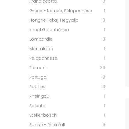
Franciacorta
3
Grèce - Némée, Péloponnèse
1
Hongrie Tokaj-Hegyalja
3
Israel Golanhöhen
1
Lombardie
3
Montalcino
1
Peloponnese
1
Piémont
36
Portugal
8
Pouilles
3
Rheingau
1
Salento
1
Stellenbosch
1
Suisse - Rheinfall
6