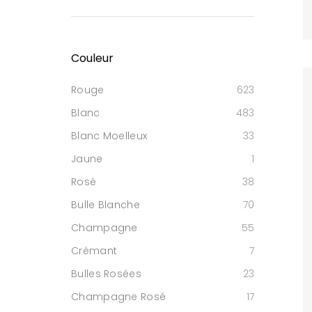
Couleur
Rouge
623
Blanc
483
Blanc Moelleux
33
Jaune
1
Rosé
38
Bulle Blanche
70
Champagne
55
Crémant
7
Bulles Rosées
23
Champagne Rosé
17