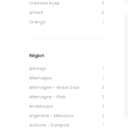
Crémant Rosé
3
Ambré
6
Orange
1
Région
Alentejo
1
Allemagne
1
Allemagne - Mosel Saar
3
Allemagne - Pfalz
2
Andalousie
2
Argentine - Mendoza
2
Autriche - Kamptal
1