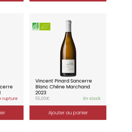
Vincent Pinard Sancerre
ncerre
Blanc Chêne Marchand
1
2023
n rupture
55,00
€
En stock
ier
Ajouter au panier