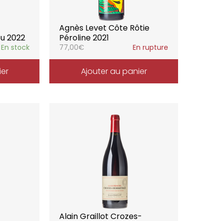
Agnès Levet Côte Rôtie
eu 2022
Péroline 2021
En stock
77,00
€
En rupture
ier
Ajouter au panier
Alain Graillot Crozes-