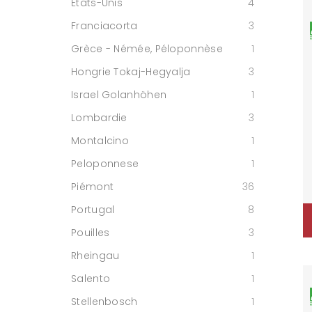
Etats-Unis
4
Franciacorta
3
Grèce - Némée, Péloponnèse
1
Hongrie Tokaj-Hegyalja
3
Israel Golanhöhen
1
Lombardie
3
Montalcino
1
Peloponnese
1
Piémont
36
Portugal
8
Pouilles
3
Rheingau
1
Salento
1
Stellenbosch
1