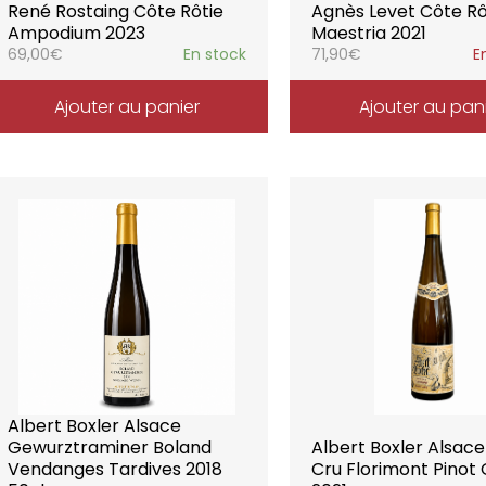
René Rostaing Côte Rôtie
Agnès Levet Côte Rô
Ampodium 2023
Maestria 2021
69,00
€
En stock
71,90
€
E
Ajouter au panier
Ajouter au pan
Albert Boxler Alsace
Gewurztraminer Boland
Albert Boxler Alsac
Vendanges Tardives 2018
Cru Florimont Pinot 