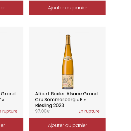
ier
Ajouter au panier
e Grand
Albert Boxler Alsace Grand
 »
Cru Sommerberg « E »
Riesling 2023
n rupture
97,00
€
En rupture
ier
Ajouter au panier