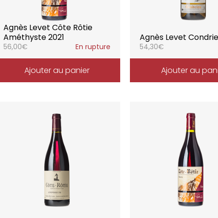
Agnès Levet Côte Rôtie
Améthyste 2021
Agnès Levet Condri
56,00
€
En rupture
54,30
€
Ajouter au panier
Ajouter au pan