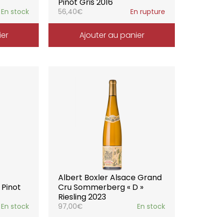
Pinot Gris 2016
En stock
56,40
€
En rupture
ier
Ajouter au panier
Albert Boxler Alsace Grand
 Pinot
Cru Sommerberg « D »
Riesling 2023
En stock
97,00
€
En stock