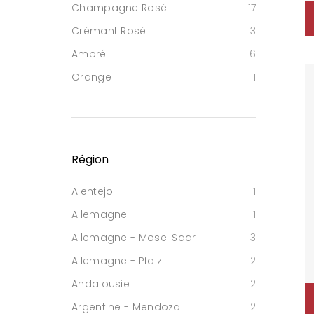
Champagne Rosé
17
Crémant Rosé
3
Ambré
6
Orange
1
Région
Alentejo
1
Allemagne
1
Allemagne - Mosel Saar
3
Allemagne - Pfalz
2
Andalousie
2
Argentine - Mendoza
2