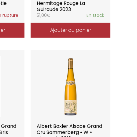
tie
Hermitage Rouge La
Guiraude 2023
n rupture
51,00
€
En stock
ier
Ajouter au panier
e Grand
Albert Boxler Alsace Grand
Gris
Cru Sommerberg « W »