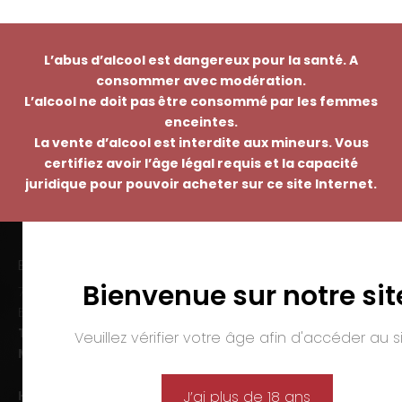
L’abus d’alcool est dangereux pour la santé. A
consommer avec modération.
L’alcool ne doit pas être consommé par les femmes
enceintes.
La vente d’alcool est interdite aux mineurs. Vous
certifiez avoir l’âge légal requis et la capacité
juridique pour pouvoir acheter sur ce site Internet.
EMMANUEL NASTI
Bienvenue sur notre sit
7 avenue Pierre Pflimlin – ZAC Espale
BP 20055 – 68391 SAUSHEIM Cedex
Tél. :
03 89 46 50 35
Veuillez vérifier votre âge afin d'accéder au si
Mail :
contact@nasti.vin
Horaires d’ouverture :
J’ai plus de 18 ans