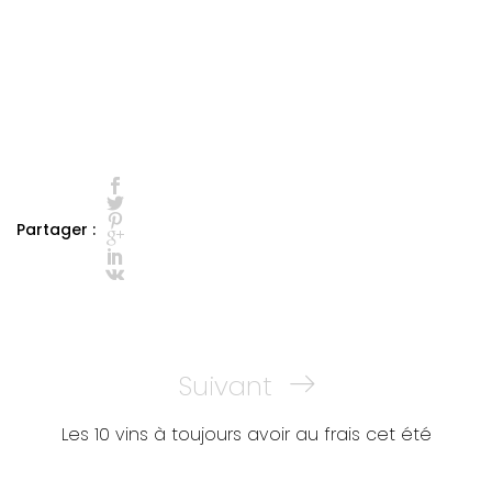
Partager :
Navigation
Next
Suivant
de
Post
Les 10 vins à toujours avoir au frais cet été
l’article