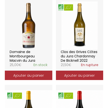
Domaine de
Clos des Grives Côtes
Montbourgeau
du Jura Chardonnay
Macvin du Jura
De Bicknell 2022
25,00
€
En stock
21,50
€
En rupture
Ajouter au panier
Ajouter au panier