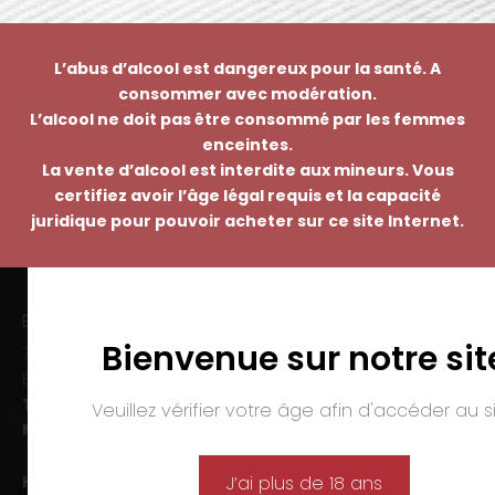
L’abus d’alcool est dangereux pour la santé. A
consommer avec modération.
L’alcool ne doit pas être consommé par les femmes
enceintes.
La vente d’alcool est interdite aux mineurs. Vous
certifiez avoir l’âge légal requis et la capacité
juridique pour pouvoir acheter sur ce site Internet.
EMMANUEL NASTI
Bienvenue sur notre sit
7 avenue Pierre Pflimlin – ZAC Espale
BP 20055 – 68391 SAUSHEIM Cedex
Tél. :
03 89 46 50 35
Veuillez vérifier votre âge afin d'accéder au si
Mail :
contact@nasti.vin
Horaires d’ouverture :
J’ai plus de 18 ans