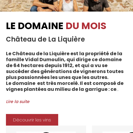
LE DOMAINE
DU MOIS
Château de La Liquière
Le Château de la Liquière est la propriété de la
famille Vidal Dumoulin, qui dirige ce domaine
de 64 hectares depuis 1912, et qui a vu se
succéder des générations de vignerons toutes
plus passionnées les unes que les autres.
Le domaine est très morcelé. Il est composé de
vignes plantées au milieu de la garrigue : ce
sont plus de 70 parcelles qui sont disséminées
entre les villages d’Autignac, Caussiniojouls,
Lire la suite
Cabrerolles et Faugères, au nord de l’aire de
l’Appellation. La grande majorité des parcelles,
sur sols de schistes, font face au sud, à la
Découvrir les vins
Méditerranée.
Le vignoble du Château de la Liquière est