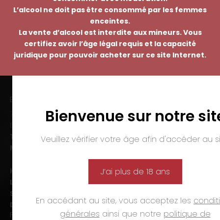
L’alcool ne doit pas être consommé par les femmes
enceintes.
La vente d’alcool est interdite aux mineurs. Vous
certifiez avoir l’âge légal requis et la capacité
juridique pour pouvoir acheter sur ce site Internet.
EMMANUEL NASTI
Bienvenue sur notre sit
7 avenue Pierre Pflimlin – ZAC Espale
BP 20055 – 68391 SAUSHEIM Cedex
Tél. :
03 89 46 50 35
Veuillez vérifier votre âge afin d'accéder au si
Mail :
contact@nasti.vin
Horaires d’ouverture :
J’ai plus de 18 ans
Lun-ven. :
09h00-12h00 et 14h00-19h00
Sam. :
09h00-12h00 et 14h00-18h00
En accédant au site, vous acceptez les
condit
Dim. et jours fériés :
fermé
générales
ainsi que notre
politique de
PAIEMENTS