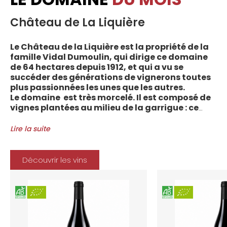
Château de La Liquière
Le Château de la Liquière est la propriété de la
famille Vidal Dumoulin, qui dirige ce domaine
de 64 hectares depuis 1912, et qui a vu se
succéder des générations de vignerons toutes
plus passionnées les unes que les autres.
Le domaine est très morcelé. Il est composé de
vignes plantées au milieu de la garrigue : ce
sont plus de 70 parcelles qui sont disséminées
entre les villages d’Autignac, Caussiniojouls,
Lire la suite
Cabrerolles et Faugères, au nord de l’aire de
l’Appellation. La grande majorité des parcelles,
sur sols de schistes, font face au sud, à la
Découvrir les vins
Méditerranée.
Le vignoble du Château de la Liquière est
agriculture biologique depuis 2008 et 2012
marque le premier millésime certifié du
domaine. Les soins apportés y sont conformes :
pratiques respectueuses de l’environnement et