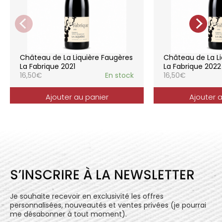
de la vigne, vendanges manuelles, vinifications
soignées et strictement suivies.
La gamme des vins du Château de la
Liquière est adaptée à chaque style de
consommation, à chaque moment de la vie,
elle reflète parfaitement la pureté de
Château de La Liquière Faugères
Château de La Li
l’expression du terroir.
La Fabrique 2021
La Fabrique 2022
16,50
€
En stock
16,50
€
Ajouter au panier
Ajouter 
S’INSCRIRE À LA NEWSLETTER
Je souhaite recevoir en exclusivité les offres
personnalisées, nouveautés et ventes privées (je pourrai
me désabonner à tout moment).