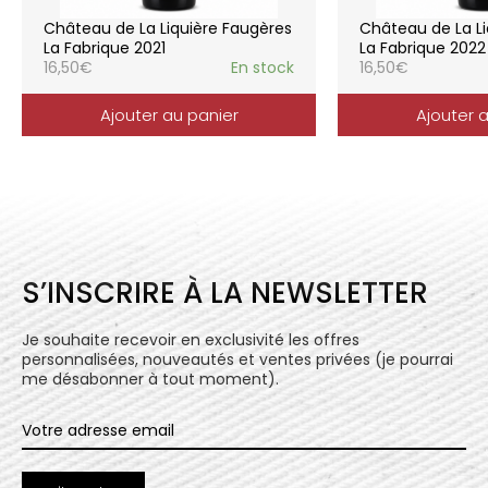
elle reflète parfaitement la pureté de
Château de La Liquière Faugères
Château de La Li
l’expression du terroir.
La Fabrique 2021
La Fabrique 2022
16,50
€
En stock
16,50
€
Ajouter au panier
Ajouter 
S’INSCRIRE À LA NEWSLETTER
Je souhaite recevoir en exclusivité les offres
personnalisées, nouveautés et ventes privées (je pourrai
me désabonner à tout moment).