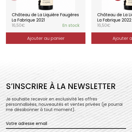
consommation, à chaque moment de la vie,
elle reflète parfaitement la pureté de
Château de La Liquière Faugères
Château de La Li
l’expression du terroir.
La Fabrique 2021
La Fabrique 2022
16,50
€
En stock
16,50
€
Ajouter au panier
Ajouter 
S’INSCRIRE À LA NEWSLETTER
Je souhaite recevoir en exclusivité les offres
personnalisées, nouveautés et ventes privées (je pourrai
me désabonner à tout moment).