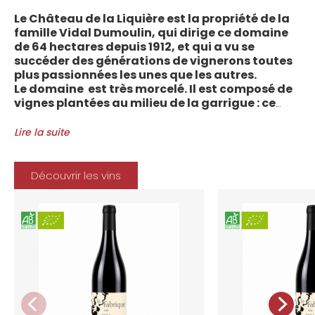
Le Château de la Liquière est la propriété de la
famille Vidal Dumoulin, qui dirige ce domaine
de 64 hectares depuis 1912, et qui a vu se
succéder des générations de vignerons toutes
plus passionnées les unes que les autres.
Le domaine est très morcelé. Il est composé de
vignes plantées au milieu de la garrigue : ce
sont plus de 70 parcelles qui sont disséminées
entre les villages d’Autignac, Caussiniojouls,
Lire la suite
Cabrerolles et Faugères, au nord de l’aire de
l’Appellation. La grande majorité des parcelles,
sur sols de schistes, font face au sud, à la
Découvrir les vins
Méditerranée.
Le vignoble du Château de la Liquière est
agriculture biologique depuis 2008 et 2012
marque le premier millésime certifié du
domaine. Les soins apportés y sont conformes :
pratiques respectueuses de l’environnement et
de la vigne, vendanges manuelles, vinifications
soignées et strictement suivies.
La gamme des vins du Château de la
Liquière est adaptée à chaque style de