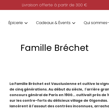
Livraison offerte à partir de 300 €
Épicerie
Cadeaux & Évents
Qui sommes-
Famille Bréchet
La Famille Bréchet est Vauclusienne et cultive la vign
de cinq générations. Au début du siècle, l'arrière gra
concours général de Paris en 1900... cultivait près de
sur les contre-forts du délicieux village de Gigondas. S
lancèrent à l'assaut des contrées inconnues, arrachant