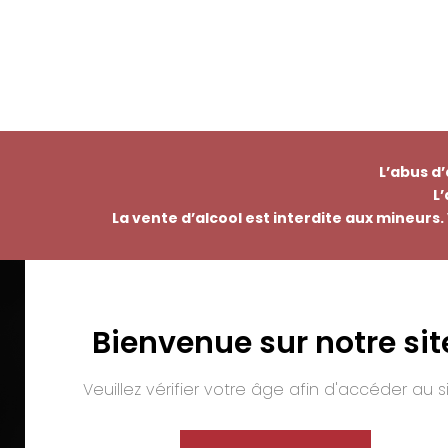
L’abus d
L
La vente d’alcool est interdite aux mineurs. 
Bienvenue sur notre sit
EMMANUEL NASTI
PAI
7 avenue Pierre Pflimlin – ZAC Espale
Veuillez vérifier votre âge afin d'accéder au si
BP 20055 – 68391 SAUSHEIM Cedex
Tél. :
03 89 46 50 35
Mail :
contact@nasti.vin