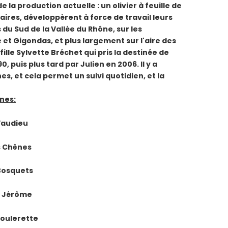
de la production actuelle : un olivier à feuille de
naires, développèrent à force de travail leurs
du Sud de la Vallée du Rhône, sur les
t Gigondas, et plus largement sur l'aire des
ille Sylvette Bréchet qui pris la destinée de
0, puis plus tard par Julien en 2006. Il y a
, et cela permet un suivi quotidien, et la
nes:
Vaudieu
s Chênes
Bosquets
a Jérôme
Coulerette