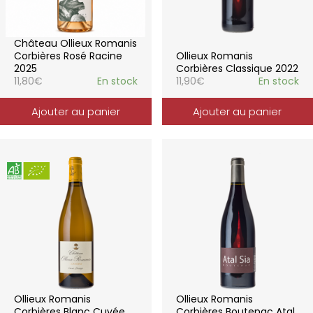
Château Ollieux Romanis
Corbières Rosé Racine
Ollieux Romanis
2025
Corbières Classique 2022
11,80
€
En stock
11,90
€
En stock
Ajouter au panier
Ajouter au panier
Ollieux Romanis
Ollieux Romanis
Corbières Blanc Cuvée
Corbières Boutenac Atal