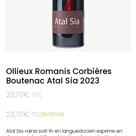
Ollieux Romanis Corbières
Boutenac Atal Sia 2023
23,70
€
TTC
23,70
€
EN STOCK
TTC
Atal Sia «ainsi soit-il» en languedocien exprime en