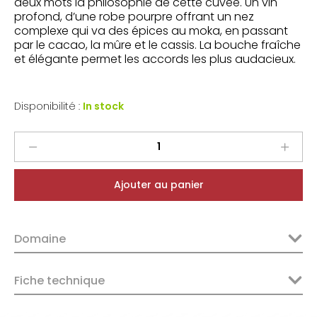
deux mots la philosophie de cette cuvée. Un vin
profond, d’une robe pourpre offrant un nez
complexe qui va des épices au moka, en passant
par le cacao, la mûre et le cassis. La bouche fraîche
et élégante permet les accords les plus audacieux.
Disponibilité :
In stock
Ollieux
Romanis
Corbières
Ajouter au panier
Boutenac
Atal
Sia
Domaine
2023
quantity
Fiche technique