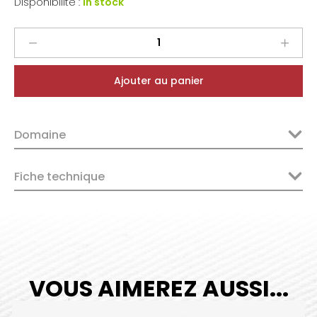
Disponibilité :
In stock
Domaine
Weinbach
Alsace
Ajouter au panier
Grand
Cru
Furstentum
Domaine
Pinots2023
quantity
Fiche technique
VOUS AIMEREZ AUSSI...