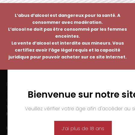
L’abus d’alcool est dangereux pour la santé. A
consommer avec modération.
L’alcool ne doit pas être consommé par les femmes
enceintes.
La vente d’alcool est interdite aux mineurs. Vous
certifiez avoir l’âge légal requis et la capacité
juridique pour pouvoir acheter sur ce site Internet.
EMMANUEL NASTI
Bienvenue sur notre sit
7 avenue Pierre Pflimlin – ZAC Espale
BP 20055 – 68391 SAUSHEIM Cedex
Tél. :
03 89 46 50 35
Veuillez vérifier votre âge afin d'accéder au si
Mail :
contact@nasti.vin
Horaires d’ouverture :
J’ai plus de 18 ans
Lun-ven. :
09h00-12h00 et 14h00-19h00