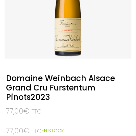
Domaine Weinbach Alsace
Grand Cru Furstentum
Pinots2023
77,00
€
TTC
77,00
€
EN STOCK
TTC