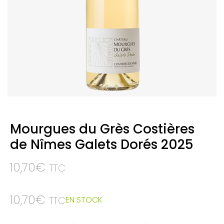
Mourgues du Grès Costières
de Nîmes Galets Dorés 2025
10,70
€
TTC
10,70
€
EN STOCK
TTC