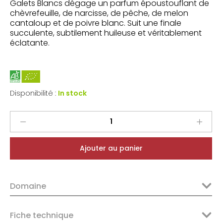
Galets Blancs dégage un parfum époustouflant de
chèvrefeuille, de narcisse, de pêche, de melon
cantaloup et de poivre blanc. Suit une finale
succulente, subtilement huileuse et véritablement
éclatante.
Disponibilité :
In stock
Mourgues
du
Grès
Ajouter au panier
Costières
de
Nîmes
Domaine
Galets
Dorés
2025
Fiche technique
quantity