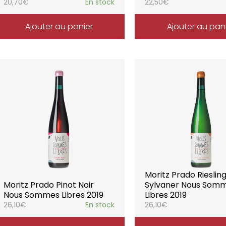
20,70
€
En stock
22,50
€
Ajouter au panier
Ajouter au pan
Moritz Prado Rieslin
Moritz Prado Pinot Noir
Sylvaner Nous Som
Nous Sommes Libres 2019
Libres 2019
26,10
€
En stock
26,10
€