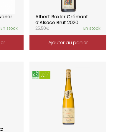
lvaner
Albert Boxler Crémant
d’Alsace Brut 2020
En stock
25,50
€
En stock
ier
Ajouter au panier
tz