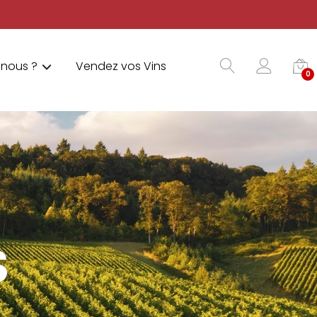
nous ?
Vendez vos Vins
0
S