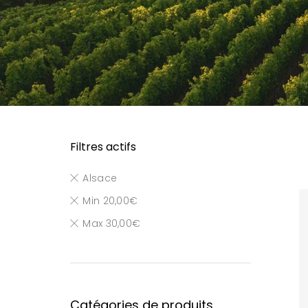
Filtres actifs
Alsace
Min
20,00
€
Max
30,00
€
Catégories de produits