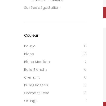
Soirées dégustation
Couleur
Rouge
18
Blanc
113
Blanc Moelleux
7
Bulle Blanche
6
Crémant
6
Bulles Rosées
3
Crémant Rosé
3
Orange
1