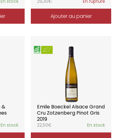
En stock
29,30
€
En rupture
ier
Ajouter au panier
g &
Emile Boeckel Alsace Grand
mes
Cru Zotzenberg Pinot Gris
2019
En stock
22,50
€
En stock