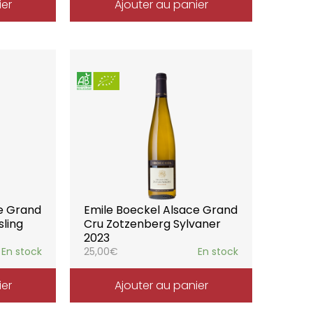
ier
Ajouter au panier
ce Grand
Emile Boeckel Alsace Grand
sling
Cru Zotzenberg Sylvaner
2023
En stock
25,00
€
En stock
ier
Ajouter au panier