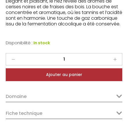
Elégant et plaisant, le nez révèle des arômes de
cerises noires et de fraises des bois. La bouche est
concentrée et aromatique, où les tannins et l’acidité
sont en harmonie. Une touche de gaz carbonique
issu de la fermentation alcoolique a été conservée.
Disponibilité :
In stock
Moritz
Prado
Pinot
Ajouter au panier
Noir
Nous
Sommes
Domaine
Libres
2019
quantity
Fiche technique