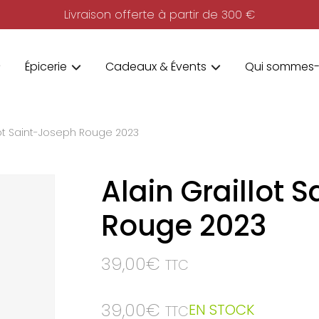
Livraison offerte à partir de 300 €
Épicerie
Cadeaux & Évents
Qui sommes-
lot Saint-Joseph Rouge 2023
Alain Graillot 
Rouge 2023
39,00
€
TTC
39,00
€
EN STOCK
TTC