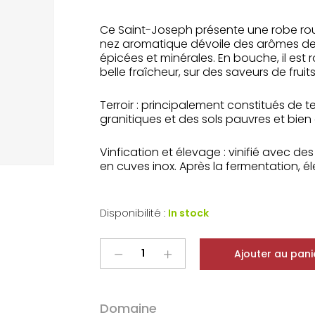
Ce Saint-Joseph présente une robe rou
nez aromatique dévoile des arômes de f
épicées et minérales. En bouche, il est 
belle fraîcheur, sur des saveurs de fruits
Terroir
: principalement constitués de te
granitiques et des sols pauvres et bien 
Vinfication et élevage
: vinifié avec de
en cuves inox. Après la fermentation, é
Disponibilité :
In stock
Alain
Ajouter au pani
Graillot
Saint-
Joseph
Domaine
Rouge