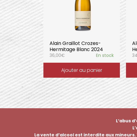
Alain Graillot Crozes-
Al
Hermitage Blanc 2024
H
36,00
€
En stock
34
Ajouter au panier
L’abus d
L
La vente d’alcool est interdite aux mineurs. 