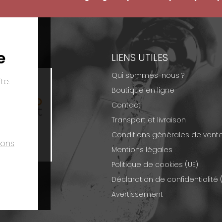
e
EMENTS
LIENS UTILES
Qui sommes-nous ?
te.
Boutique en ligne
Contact
Transport et livraison
Conditions générales de vent
ions
Mentions légales
Politique de cookies (UE)
Déclaration de confidentialité 
Avertissement