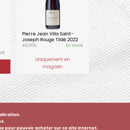
Pierre Jean Villa Saint-
Joseph Rouge Tildé 2022
46,90
€
En stock
ock
Uniquement en
magasin
dération.
s.
que pour pouvoir acheter sur ce site Internet.