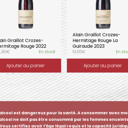
Alain Graillot Crozes-
ain Graillot Crozes-
Hermitage Rouge La
ermitage Rouge 2022
Guiraude 2023
,90
€
En stock
51,00
€
En st
Ajouter au panier
Ajouter au panier
’alcool est dangereux pour la santé. A consommer avec mo
’alcool ne doit pas être consommé par les femmes enceinte
Vous certifiez avoir l’âge légal requis et la capacité juridi