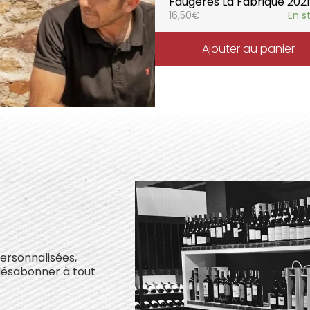
Faugères La Fabrique 2021
16,50
€
En s
Ajouter au panier
personnalisées,
désabonner à tout