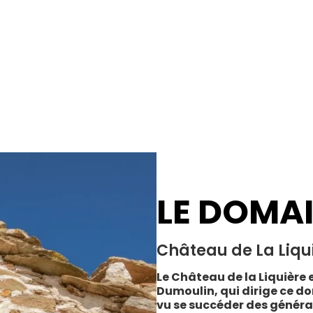
LE DOMA
Château de La Liqu
Le Château de la Liquière e
Dumoulin, qui dirige ce do
vu se succéder des généra